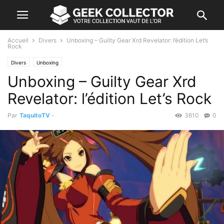
Accueil
Divers
Unboxing – Guilty Gear Xrd Revelator: l’édition Let’s
Rock
Divers
Unboxing
Unboxing – Guilty Gear Xrd
Revelator: l’édition Let’s Rock
Par
TaquitoTV
-
3610
0