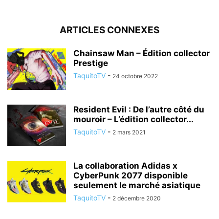
ARTICLES CONNEXES
Chainsaw Man – Édition collector
Prestige
TaquitoTV
-
24 octobre 2022
Resident Evil : De l’autre côté du
mouroir – L’édition collector...
TaquitoTV
-
2 mars 2021
La collaboration Adidas x
CyberPunk 2077 disponible
seulement le marché asiatique
TaquitoTV
-
2 décembre 2020