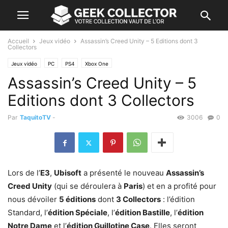
Accueil
Jeux vidéo
Assassin’s Creed Unity – 5 Editions dont 3
Collectors
Jeux vidéo
PC
PS4
Xbox One
Assassin’s Creed Unity – 5
Editions dont 3 Collectors
Par
TaquitoTV
-
3006
0
Lors de l’
E3
,
Ubisoft
a présenté le nouveau
Assassin’s
Creed Unity
(qui se déroulera à
Paris
) et en a profité pour
nous dévoiler
5 éditions
dont
3 Collectors
: l’édition
Standard, l’
édition Spéciale
, l’
édition Bastille
, l’
édition
Notre Dame
et l’
édition Guillotine Case
. Elles seront