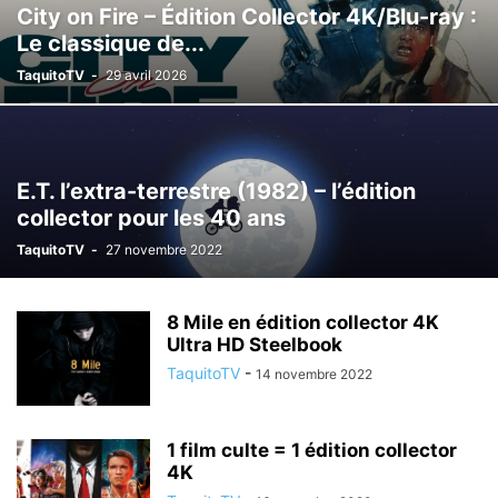
City on Fire – Édition Collector 4K/Blu-ray :
Le classique de...
TaquitoTV
-
29 avril 2026
E.T. l’extra-terrestre (1982) – l’édition
collector pour les 40 ans
TaquitoTV
-
27 novembre 2022
8 Mile en édition collector 4K
Ultra HD Steelbook
TaquitoTV
-
14 novembre 2022
1 film culte = 1 édition collector
4K