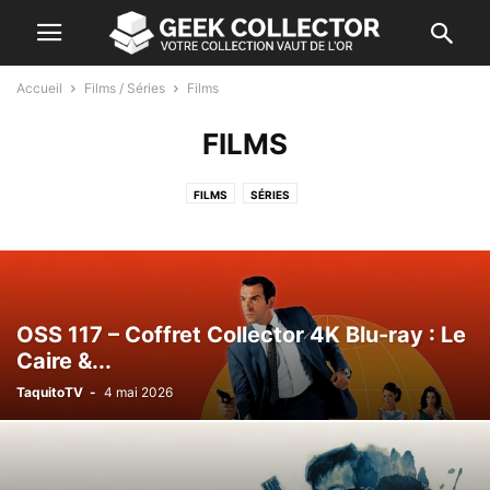
Accueil
Films / Séries
Films
FILMS
FILMS
SÉRIES
OSS 117 – Coffret Collector 4K Blu-ray : Le
Caire &...
TaquitoTV
-
4 mai 2026