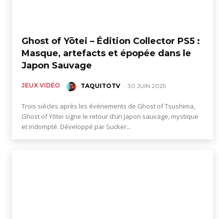
figurines,
Ghost of Yōtei – Édition Collector PS5 :
statuettes
Masque, artefacts et épopée dans le
Japon Sauvage
JEUX VIDÉO
TAQUITOTV
-
30 JUIN 2025
Trois siècles après les événements de Ghost of Tsushima,
Ghost of Yōtei signe le retour d’un Japon sauvage, mystique
et indompté. Développé par Sucker...