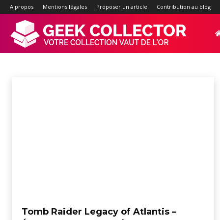
A propos
Mentions légales
Proposer un article
Contribution au blog
Geek-
JEUX VIDÉO
3DS
Androïd
Gameboy
iOS
MAC
Nintendo Switch
Nintendo
Accueil
Jeux vidéo
Collector.f
:
Site
d'actualité
Tomb Raider Legacy of Atlantis –