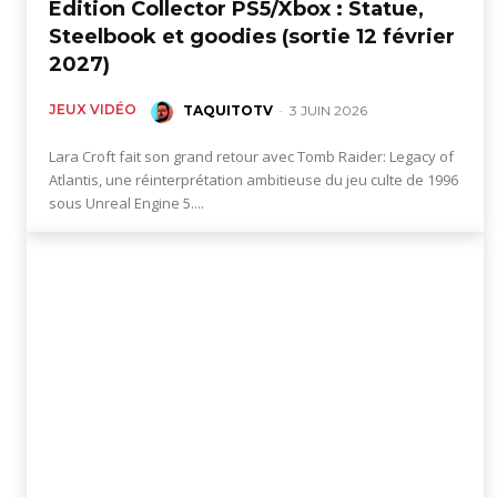
Édition Collector PS5/Xbox : Statue,
des
Steelbook et goodies (sortie 12 février
2027)
éditions
JEUX VIDÉO
TAQUITOTV
-
3 JUIN 2026
Lara Croft fait son grand retour avec Tomb Raider: Legacy of
Atlantis, une réinterprétation ambitieuse du jeu culte de 1996
collector,
sous Unreal Engine 5....
steelbook
spéciales
de