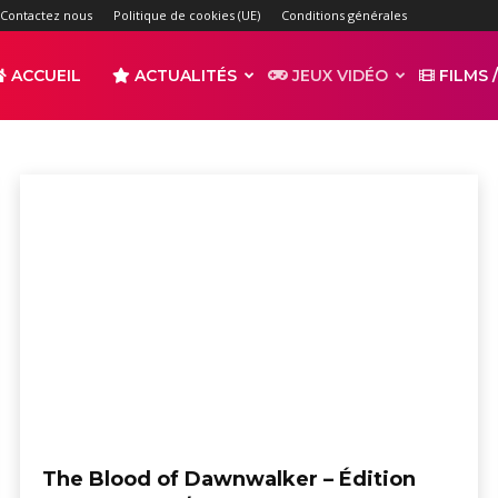
Contactez nous
Politique de cookies (UE)
Conditions générales
ACCUEIL
ACTUALITÉS
JEUX VIDÉO
FILMS /
 Switch 2
Nintendo Switch OLED
PC
r
s
The Blood of Dawnwalker – Édition