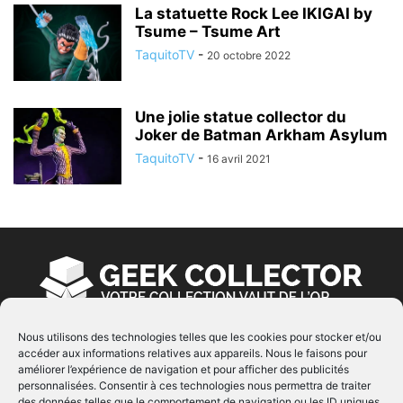
La statuette Rock Lee IKIGAI by
Tsume – Tsume Art
TaquitoTV
-
20 octobre 2022
Une jolie statue collector du
Joker de Batman Arkham Asylum
TaquitoTV
-
16 avril 2021
Nous utilisons des technologies telles que les cookies pour stocker et/ou
accéder aux informations relatives aux appareils. Nous le faisons pour
À PROPOS
améliorer l’expérience de navigation et pour afficher des publicités
personnalisées. Consentir à ces technologies nous permettra de traiter
© Copyright 2022 | Produit par
EIMAI
| Tous Droits
des données telles que le comportement de navigation ou les ID uniques