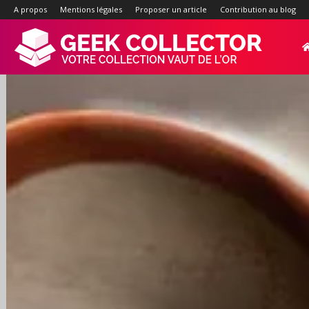
A propos
Mentions légales
Proposer un article
Contribution au blog
Geek-
Collector.f
:
Site
d'actualité