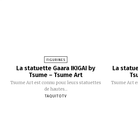
FIGURINES
La statuette Gaara IKIGAI by
La statu
Tsume – Tsume Art
Ts
Tsume Art est connu pour leurs statuettes
Tsume Art es
de hautes...
TAQUITOTV