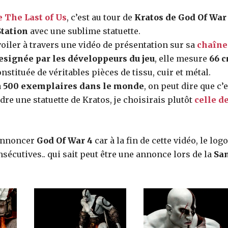
e The Last of Us
, c’est au tour de
Kratos de God Of War
tation
avec une sublime statuette.
iler à travers une vidéo de présentation sur sa
chaîne
esignée par les développeurs du jeu
, elle mesure
66 
nstituée de véritables pièces de tissu, cuir et métal.
à
500 exemplaires dans le monde
, on peut dire que c’e
dre une statuette de Kratos, je choisirais plutôt
celle d
 annoncer
God Of War 4
car à la fin de cette vidéo, le logo
sécutives.. qui sait peut être une annonce lors de la
Sa