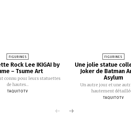
FIGURINES
FIGURINES
ette Rock Lee IKIGAI by
Une jolie statue coll
ume – Tsume Art
Joker de Batman 
Asylum
t connu pour leurs statuettes
de hautes...
Un autre jour et une autr
hautement détaillée
TAQUITOTV
TAQUITOTV