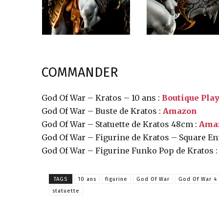
COMMANDER
God Of War – Kratos – 10 ans :
Boutique Play
God Of War – Buste de Kratos :
Amazon
God Of War – Statuette de Kratos 48cm :
Ama
God Of War – Figurine de Kratos – Square En
God Of War – Figurine Funko Pop de Kratos 
TAGS
10 ans
figurine
God Of War
God Of War 4
statuette