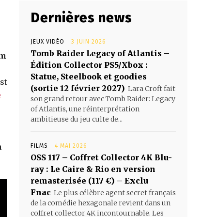
Dernières news
JEUX VIDÉO
3 JUIN 2026
Tomb Raider Legacy of Atlantis –
cm
Édition Collector PS5/Xbox :
Statue, Steelbook et goodies
st
(sortie 12 février 2027)
Lara Croft fait
e
son grand retour avec Tomb Raider: Legacy
of Atlantis, une réinterprétation
ambitieuse du jeu culte de...
n
FILMS
4 MAI 2026
OSS 117 – Coffret Collector 4K Blu-
ray : Le Caire & Rio en version
remasterisée (117 €) – Exclu
Fnac
Le plus célèbre agent secret français
de la comédie hexagonale revient dans un
coffret collector 4K incontournable. Les