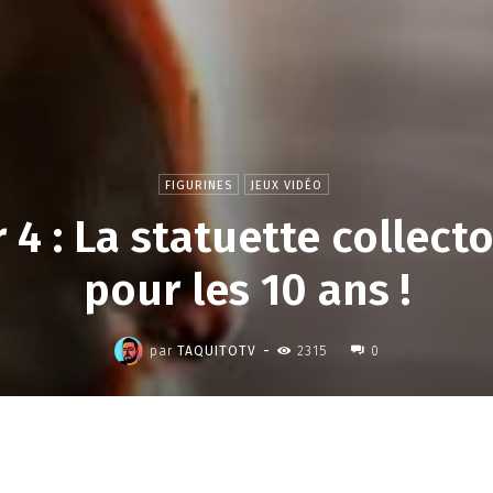
FIGURINES
JEUX VIDÉO
4 : La statuette collect
pour les 10 ans !
,
-
par
TAQUITOTV
2315
0
Partager