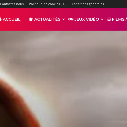
Contactez nous
Politique de cookies (UE)
Conditions générales
ACCUEIL
ACTUALITÉS
JEUX VIDÉO
FILMS /
r
s