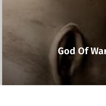
des
éditions
collector,
God Of War 
steelbook
spéciales
de