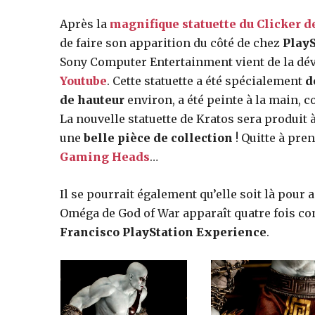
Après la
magnifique statuette du Clicker d
jeux
de faire son apparition du côté de chez
PlayS
Sony Computer Entertainment vient de la dévo
Youtube
. Cette statuette a été spécialement
d
vidéo,
de hauteur
environ, a été peinte à la main, co
La nouvelle statuette de Kratos sera produit 
une
belle pièce de collection
! Quitte à pren
films,
Gaming Heads
…
Il se pourrait également qu’elle soit là pour
série
Oméga de God of War apparaît quatre fois con
Francisco PlayStation Experience
.
tv,