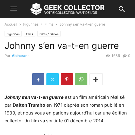
Accueil
Figurines
Films
Johnny s’en va-t-en guerre
Figurines
Films
Films / Séries
Johnny s’en va-t-en guerre
Par
Alcherar
-
1635
0
Johnny s’en va-t-en guerre
est un film américain réalisé
par
Dalton Trumbo
en 1971 d’après son roman publié en
1939, et nous vous en parlons aujourd’hui car une édition
collector du film va sortir le 01 décembre 2014.