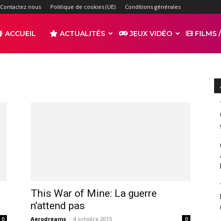
Contactez nous
Politique de cookies (UE)
Conditions générales
ACCUEIL
ACTUALITÉS
JEUX VIDÉO
FILMS /
r
s
This War of Mine: La guerre
n’attend pas
Aerodreams
-
4 octobre 2015
0
0