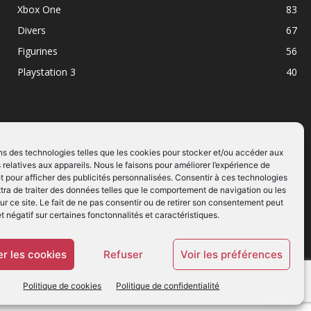
Xbox One
83
Divers
67
Figurines
56
Playstation 3
40
ns des technologies telles que les cookies pour stocker et/ou accéder aux
 relatives aux appareils. Nous le faisons pour améliorer l’expérience de
SUIVEZ NOUS
t pour afficher des publicités personnalisées. Consentir à ces technologies
ra de traiter des données telles que le comportement de navigation ou les
ur ce site. Le fait de ne pas consentir ou de retirer son consentement peut
et négatif sur certaines fonctonnalités et caractéristiques.
r les cookies
Refuser
Voir les préférences
Politique de cookies
Politique de confidentialité