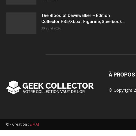
figurines,
The Blood of Dawnwalker – Édition
Collector PS5/Xbox : Figurine, Steelbook...
statuettes
30 avril 2026
À PROPOS
© Copyright 2
© - Création :
EIMAI