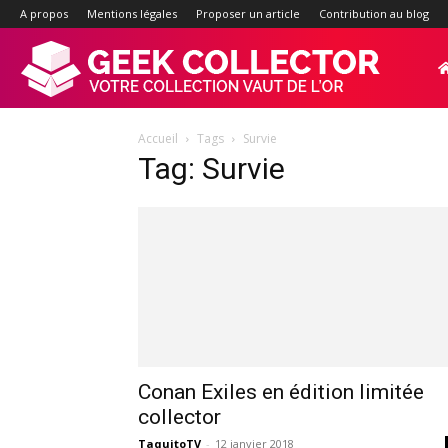
A propos
Mentions légales
Proposer un article
Contribution au blog
Geek-
Accueil
Tags
Survie
Collector.f
Tag: Survie
:
Site
d'actualité
Conan Exiles en édition limitée
collector
TaquitoTV
-
12 janvier 2018