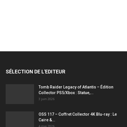
jeux
vidéo,
films,
SÉLECTION DE L'EDITEUR
série
Tomb Raider Legacy of Atlantis – Édition
Collector PS5/Xbox : Statue,...
3 juin 2026
tv,
OSS 117 – Coffret Collector 4K Blu-ray : Le
Caire &...
4 mai 2026