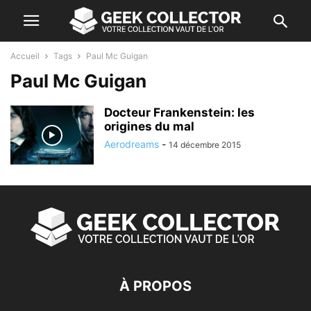
Accueil
Tags
Paul Mc Guigan
Paul Mc Guigan
Docteur Frankenstein: les
origines du mal
Aerodreams
-
14 décembre 2015
À PROPOS