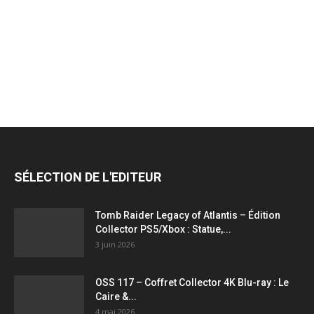
jeux
vidéo,
films,
SÉLECTION DE L'EDITEUR
série
Tomb Raider Legacy of Atlantis – Édition
Collector PS5/Xbox : Statue,...
3 juin 2026
tv,
OSS 117 – Coffret Collector 4K Blu-ray : Le
Caire &...
4 mai 2026