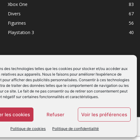
Xbox One
83
Divers
67
Figurines
56
Playstation 3
40
ns des technologies telles que les cookies pour stocker et/ou accéder aux
 relatives aux appareils. Nous le faisons pour améliorer l’expérience de
SUIVEZ NOUS
t pour afficher des publicités personnalisées. Consentir à ces technologies
ra de traiter des données telles que le comportement de navigation ou les
ur ce site. Le fait de ne pas consentir ou de retirer son consentement peut
et négatif sur certaines fonctonnalités et caractéristiques.
r les cookies
Refuser
Voir les préférences
Politique de cookies
Politique de confidentialité