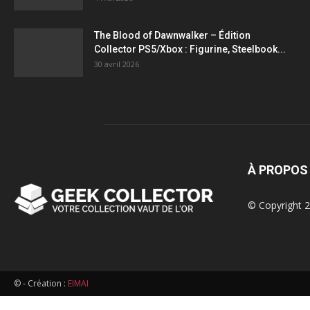
figurines,
The Blood of Dawnwalker – Édition
Collector PS5/Xbox : Figurine, Steelbook...
statuettes
30 avril 2026
À PROPOS
© Copyright 2
© - Création :
EIMAI