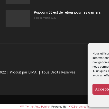
Popcorn 66 est de retour pour les gamers !
3 décembre 2020
Nous utiliso
informations
navigation e
nous permett
ID uniques s
022 | Produit par
EIMAI
| Tous Droits Réservés
avoir un eff
Accepte
WP Twitter Auto Publish
Powered By :
XYZScripts.com