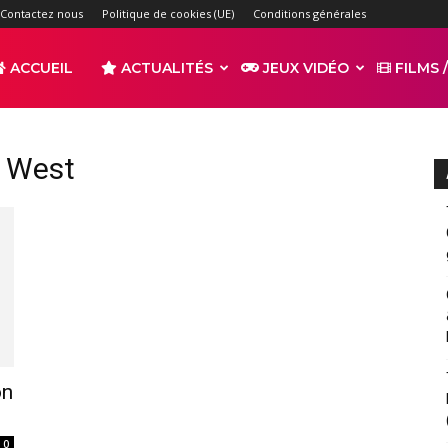
Contactez nous
Politique de cookies (UE)
Conditions générales
ACCUEIL
ACTUALITÉS
JEUX VIDÉO
FILMS /
r
n West
s
on
0