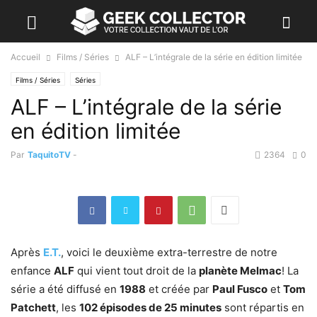
Accueil
Films / Séries
ALF – L’intégrale de la série en édition limitée
Films / Séries
Séries
ALF – L’intégrale de la série
en édition limitée
Par
TaquitoTV
-
2364
0
Après
E.T.
, voici le deuxième extra-terrestre de notre
enfance
ALF
qui vient tout droit de la
planète Melmac
! La
série a été diffusé en
1988
et créée par
Paul Fusco
et
Tom
Patchett
, les
102 épisodes de 25 minutes
sont répartis en