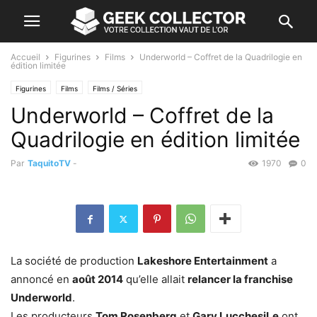
Accueil
Figurines
Films
Underworld – Coffret de la Quadrilogie en
édition limitée
Figurines
Films
Films / Séries
Underworld – Coffret de la
Quadrilogie en édition limitée
Par
TaquitoTV
-
1970
0
La société de production
Lakeshore Entertainment
a
annoncé en
août 2014
qu’elle allait
relancer la franchise
Underworld
.
Les producteurs
Tom Rosenberg
et
Gary LucchesiLe
ont