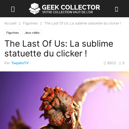
Accueil
Figurines
The Last Of Us: La sublime statuette du clicker !
Figurines
Jeux vidéo
The Last Of Us: La sublime
statuette du clicker !
Par
TaquitoTV
-
8503
0