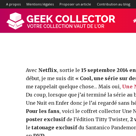
Une Nuit
A propos
Mentions légales
Proposer un article
Contribution au blog
Geek-
Collector.f
:
Avec
Netflix
, sortie le
15 septembre 2014 e
début, je me suis dit
« Cool, une série sur de
me rappelait quelque chose… Mais oui,
Une N
Site
Du coup, lorsque que j’ai terminé la série au 
Une Nuit en Enfer donc je l’ai regardé sans hé
Pour les fans
, voici le coffret collector Une
d'actualité
poster exclusif
de l’édition Titty Twister,
2 
le
tatouage exclusif
du Santanico Pandemon
en
DVD
.