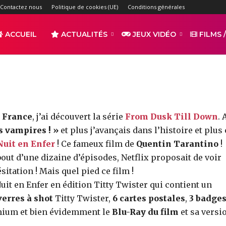
 en Enfer – Edition Titt
Contactez nous
Politique de cookies (UE)
Conditions générales
-
ACCUEIL
ACTUALITÉS
JEUX VIDÉO
FILMS /
par
TAQUITOTV
2576
0
r
Partager
n France
, j’ai découvert la série
From Dusk Till Down
. 
s vampires ! »
et plus j’avançais dans l’histoire et plus 
uit en Enfer
! Ce fameux film de
Quentin Tarantino
!
bout d’une dizaine d’épisodes, Netflix proposait de voir
sitation ! Mais quel pied ce film !
 Nuit en Enfer en édition Titty Twister qui contient un
s
verres à shot
Titty Twister,
6 cartes postales
,
3 badge
ium et bien évidemment le
Blu-Ray du film
et sa versi