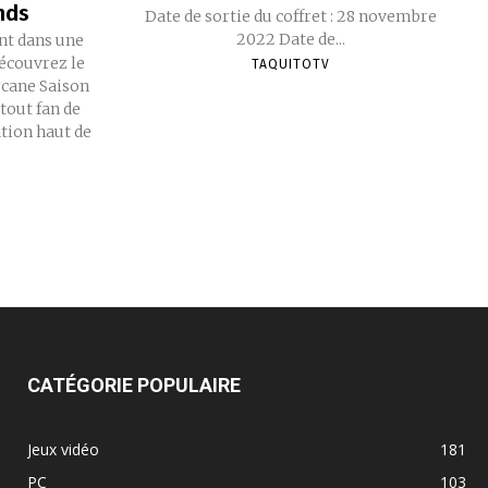
nds
Date de sortie du coffret : 28 novembre
2022 Date de...
nt dans une
Découvrez le
TAQUITOTV
rcane Saison
tout fan de
tion haut de
CATÉGORIE POPULAIRE
Jeux vidéo
181
PC
103