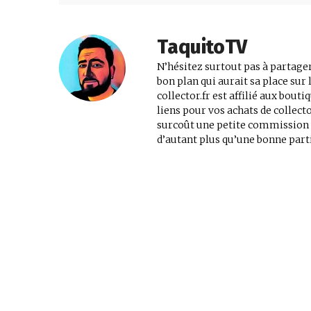
jeux
TaquitoTV
N’hésitez surtout pas à partager
bon plan qui aurait sa place su
vidéo,
collector.fr est affilié aux bout
liens pour vos achats de collec
surcoût une petite commission au
d’autant plus qu’une bonne parti
films,
série
tv,