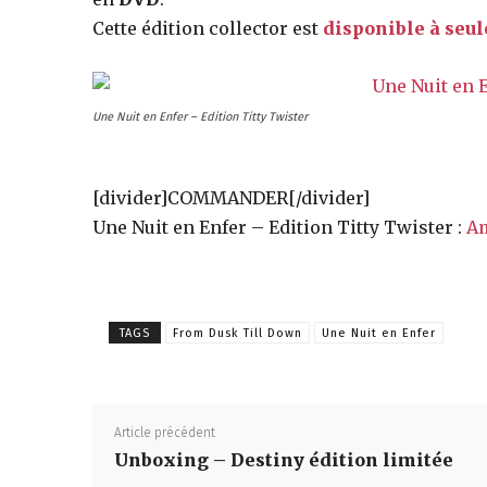
des
Cette édition collector est
disponible à seu
éditions
Une Nuit en Enfer – Edition Titty Twister
collector,
[divider]COMMANDER[/divider]
Une Nuit en Enfer – Edition Titty Twister :
A
steelbook
TAGS
From Dusk Till Down
Une Nuit en Enfer
spéciales
Article précédent
de
Unboxing – Destiny édition limitée