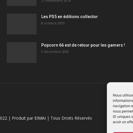
27 novembre 2014
Les PS5 en éditions collector
8 octobre 2020
Popcorn 66 est de retour pour les gamers !
3 décembre 2020
Nous utiliso
informations
navigation e
nous permett
ID uniques s
022 | Produit par
EIMAI
| Tous Droits Réservés
avoir un eff