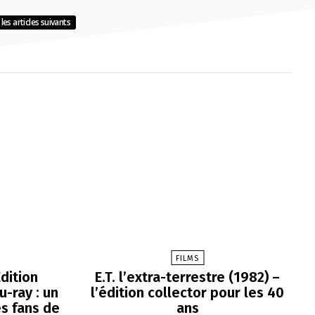
les articles suivants
FILMS
dition
E.T. l’extra-terrestre (1982) –
-ray : un
l’édition collector pour les 40
es fans de
ans