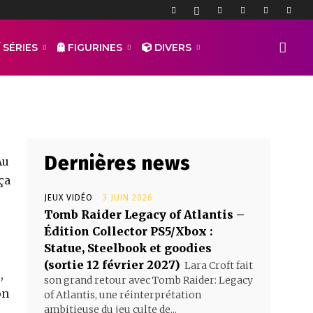
y Twister
 SÉRIES
FIGURINES
DIVERS
Dernières news
Au
ça
JEUX VIDÉO
3 JUIN 2026
Tomb Raider Legacy of Atlantis –
Édition Collector PS5/Xbox :
Statue, Steelbook et goodies
(sortie 12 février 2027)
Lara Croft fait
s
,
son grand retour avec Tomb Raider: Legacy
on
of Atlantis, une réinterprétation
ambitieuse du jeu culte de...