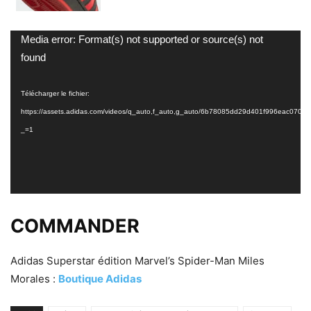
Lecteur
Media error: Format(s) not supported or source(s) not
vidéo
found
Télécharger le fichier:
https://assets.adidas.com/videos/q_auto,f_auto,g_auto/6b78085dd29d401f996eac070
_=1
COMMANDER
Adidas Superstar édition Marvel’s Spider-Man Miles
Morales :
Boutique Adidas