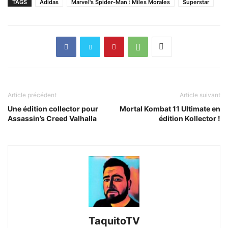
TAGS
Adidas
Marvel's Spider-Man : Miles Morales
Superstar
Article précédent
Article suivant
Une édition collector pour
Mortal Kombat 11 Ultimate en
Assassin’s Creed Valhalla
édition Kollector !
TaquitoTV