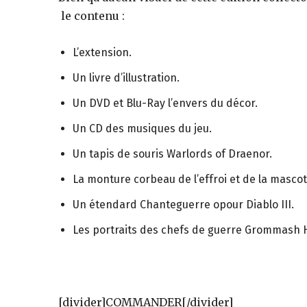
des
le contenu :
L’extension.
éditions
Un livre d’illustration.
Un DVD et Blu-Ray l’envers du décor.
collector,
Un CD des musiques du jeu.
Un tapis de souris Warlords of Draenor.
steelbook
La monture corbeau de l’effroi et de la mascot
Un étendard Chanteguerre opour Diablo III.
Les portraits des chefs de guerre Grommash Hu
spéciales
de
[divider]COMMANDER[/divider]