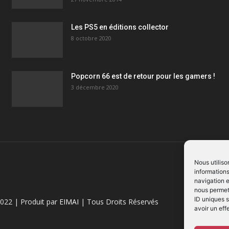
Les PS5 en éditions collector
8 octobre 2020
Popcorn 66 est de retour pour les gamers !
3 décembre 2020
Nous utiliso
informations
navigation e
nous permett
ID uniques s
022 | Produit par
EIMAI
| Tous Droits Réservés
avoir un eff