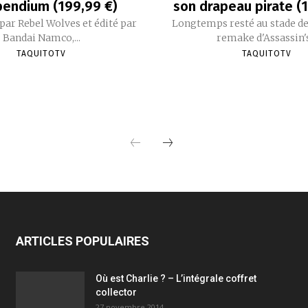
endium (199,99 €)
son drapeau pirate (
ar Rebel Wolves et édité par
Longtemps resté au stade de
Bandai Namco,...
remake d'Assassin's.
TAQUITOTV
TAQUITOTV
ARTICLES POPULAIRES
Où est Charlie ? – L’intégrale coffret
collector
27 novembre 2014