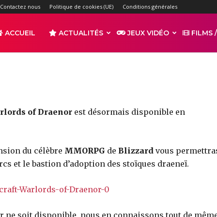
f Warcraft: Warlords of
Contactez nous
Politique de cookies (UE)
Conditions générales
-
ACCUEIL
ACTUALITÉS
JEUX VIDÉO
FILMS /
par
ALCHERAR
1682
0
r
Partager
rlords of Draenor
est désormais disponible en
ension du célèbre
MMORPG
de
Blizzard
vous permettra
orcs et le bastion d’adoption des stoïques draeneï.
s
tor ne soit disponible, nous en connaissons tout de mêm