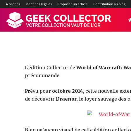
World o
A propos
Mentions légales
Proposer un article
Contribution au blog
Geek-
Collector.f
:
L’édition Collector de
World of Warcraft: Wa
précommande.
Site
Prévu pour
octobre 2014
, cette nouvelle ext
de découvrir
Draenor
, le foyer sauvage des 
d'actualité
Bien qu’aucun visuel de cette édition collec