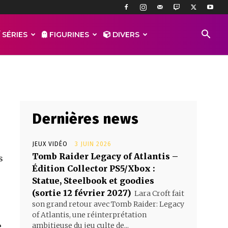
 Draenor
 SÉRIES
FIGURINES
DIVERS
Dernières news
JEUX VIDÉO
3 JUIN 2026
Tomb Raider Legacy of Atlantis –
s
Édition Collector PS5/Xbox :
Statue, Steelbook et goodies
(sortie 12 février 2027)
Lara Croft fait
son grand retour avec Tomb Raider: Legacy
of Atlantis, une réinterprétation
e
ambitieuse du jeu culte de...