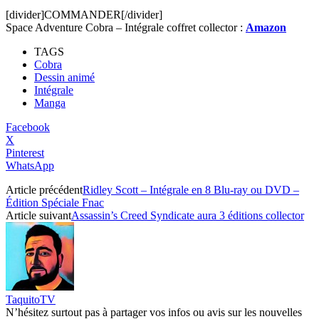
[divider]COMMANDER[/divider]
Space Adventure Cobra – Intégrale coffret collector :
Amazon
TAGS
Cobra
Dessin animé
Intégrale
Manga
Facebook
X
Pinterest
WhatsApp
Article précédent
Ridley Scott – Intégrale en 8 Blu-ray ou DVD –
Édition Spéciale Fnac
Article suivant
Assassin’s Creed Syndicate aura 3 éditions collector
TaquitoTV
N’hésitez surtout pas à partager vos infos ou avis sur les nouvelles