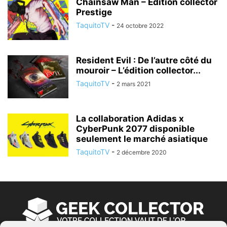
Chainsaw Man – Édition collector
Prestige
TaquitoTV
-
24 octobre 2022
Resident Evil : De l’autre côté du
mouroir – L’édition collector...
TaquitoTV
-
2 mars 2021
La collaboration Adidas x
CyberPunk 2077 disponible
seulement le marché asiatique
TaquitoTV
-
2 décembre 2020