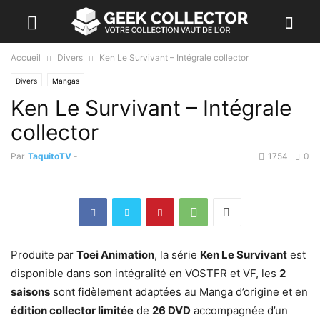
Accueil
Divers
Ken Le Survivant – Intégrale collector
Divers
Mangas
Ken Le Survivant – Intégrale
collector
Par
TaquitoTV
-
1754
0
Produite par
Toei Animation
, la série
Ken Le Survivant
est
disponible dans son intégralité en VOSTFR et VF, les
2
saisons
sont fidèlement adaptées au Manga d’origine et en
édition collector limitée
de
26 DVD
accompagnée d’un