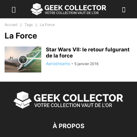
Accueil
Tags
La Force
La Force
Star Wars VII: le retour fulgurant
de la force
Aerodreams
-
5 janvier 2016
À PROPOS