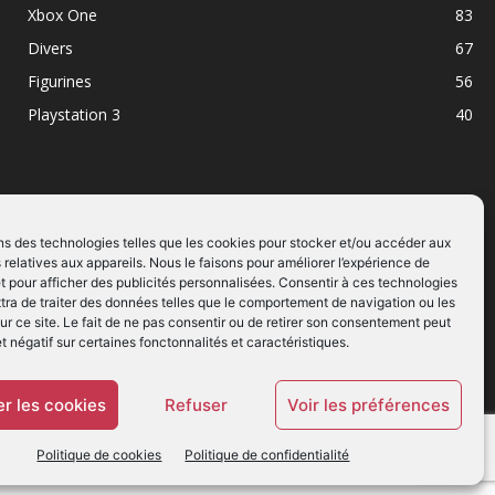
Xbox One
83
Divers
67
Figurines
56
Playstation 3
40
ns des technologies telles que les cookies pour stocker et/ou accéder aux
 relatives aux appareils. Nous le faisons pour améliorer l’expérience de
SUIVEZ NOUS
t pour afficher des publicités personnalisées. Consentir à ces technologies
ra de traiter des données telles que le comportement de navigation ou les
ur ce site. Le fait de ne pas consentir ou de retirer son consentement peut
et négatif sur certaines fonctonnalités et caractéristiques.
r les cookies
Refuser
Voir les préférences
Politique de cookies
Politique de confidentialité