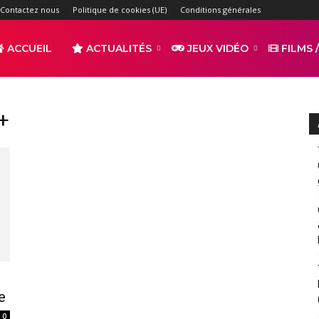
Contactez nous
Politique de cookies (UE)
Conditions générales
ACCUEIL
ACTUALITÉS
JEUX VIDÉO
FILMS /
r
+
s
e
0