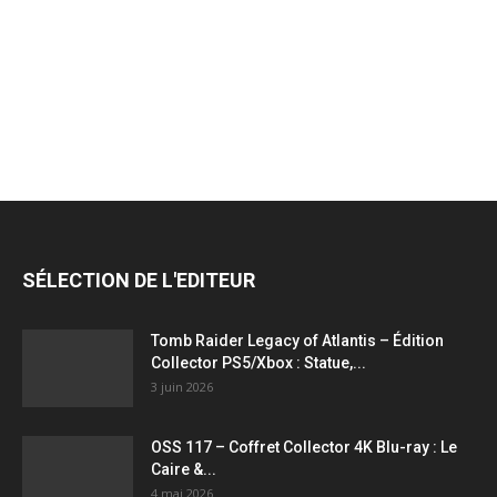
jeux
vidéo,
films,
SÉLECTION DE L'EDITEUR
série
Tomb Raider Legacy of Atlantis – Édition
Collector PS5/Xbox : Statue,...
3 juin 2026
tv,
OSS 117 – Coffret Collector 4K Blu-ray : Le
Caire &...
4 mai 2026