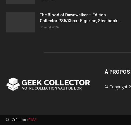
figurines,
The Blood of Dawnwalker – Édition
Collector PS5/Xbox : Figurine, Steelbook...
statuettes
30 avril 2026
À PROPOS
© Copyright 2
© - Création :
EIMAI