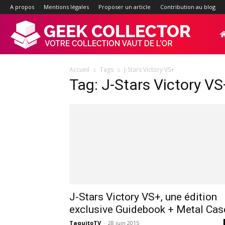
A propos
Mentions légales
Proposer un article
Contribution au blog
Geek-
Accueil
Tags
J-Stars Victory VS+
Collector.f
Tag: J-Stars Victory VS
:
Site
d'actualité
J-Stars Victory VS+, une édition
exclusive Guidebook + Metal Cas
TaquitoTV
-
28 juin 2015