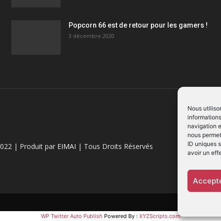
Popcorn 66 est de retour pour les gamers !
3 décembre 2020
Nous utiliso
informations
navigation e
nous permett
ID uniques s
022 | Produit par
EIMAI
| Tous Droits Réservés
avoir un eff
Accepte
WP Twitter Auto Publish
Powered By :
XYZScripts.com