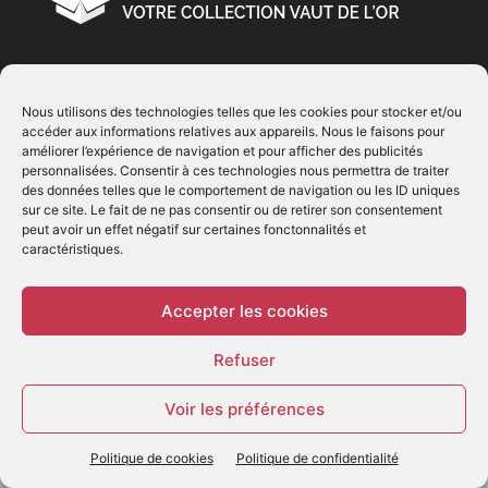
À PROPOS
Nous utilisons des technologies telles que les cookies pour stocker et/ou
accéder aux informations relatives aux appareils. Nous le faisons pour
© Copyright 2022 | Produit par
EIMAI
| Tous Droits
améliorer l’expérience de navigation et pour afficher des publicités
Réservés
personnalisées. Consentir à ces technologies nous permettra de traiter
des données telles que le comportement de navigation ou les ID uniques
sur ce site. Le fait de ne pas consentir ou de retirer son consentement
SUIVEZ NOUS
peut avoir un effet négatif sur certaines fonctonnalités et
caractéristiques.
Accepter les cookies
Refuser
© - Création :
EIMAI
Voir les préférences
WP Twitter Auto Publish
Powered By :
XYZScripts.com
Politique de cookies
Politique de confidentialité