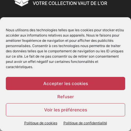
À PROPOS
Nous utilisons des technologies telles que les cookies pour stocker et/ou
accéder aux informations relatives aux appareils. Nous le faisons pour
© Copyright 2022 | Produit par
EIMAI
| Tous Droits
améliorer l’expérience de navigation et pour afficher des publicités
Réservés
personnalisées. Consentir à ces technologies nous permettra de traiter
des données telles que le comportement de navigation ou les ID uniques
sur ce site. Le fait de ne pas consentir ou de retirer son consentement
SUIVEZ NOUS
peut avoir un effet négatif sur certaines fonctonnalités et
caractéristiques.
Accepter les cookies
Refuser
© - Création :
EIMAI
Voir les préférences
WP Twitter Auto Publish
Powered By :
XYZScripts.com
Politique de cookies
Politique de confidentialité