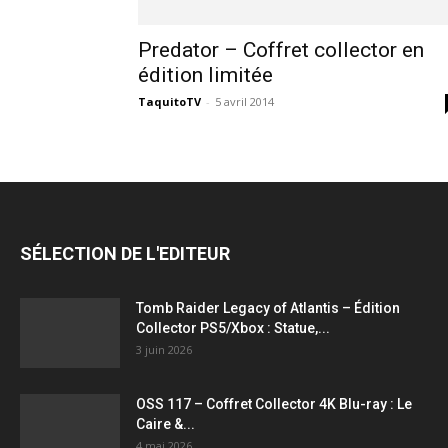
Predator – Coffret collector en
jeux
édition limitée
TaquitoTV
-
5 avril 2014
vidéo,
films,
SÉLECTION DE L'EDITEUR
série
Tomb Raider Legacy of Atlantis – Édition
Collector PS5/Xbox : Statue,...
3 juin 2026
tv,
OSS 117 – Coffret Collector 4K Blu-ray : Le
Caire &...
4 mai 2026