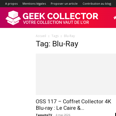
A propos
Mentions légales
Proposer un article
Contribution au blog
Geek-
Accueil
Tags
Blu-Ray
Collector.f
Tag: Blu-Ray
:
Site
d'actualité
OSS 117 – Coffret Collector 4K
Blu-ray : Le Caire &...
TaquitoTV
-
4 mai 2026