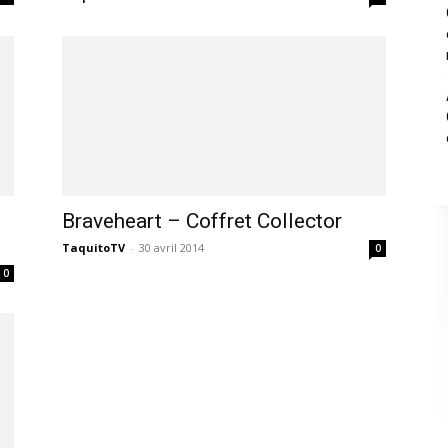
Braveheart – Coffret Collector
TaquitoTV
-
30 avril 2014
0
,
0