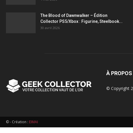
figurines,
The Blood of Dawnwalker – Édition
Collector PS5/Xbox : Figurine, Steelbook...
statuettes
30 avril 2026
À PROPOS
© Copyright 2
© - Création :
EIMAI