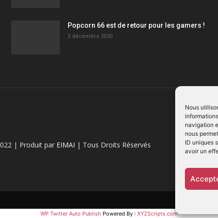
Popcorn 66 est de retour pour les gamers !
3 décembre 2020
Nous utiliso
informations
navigation e
nous permett
ID uniques s
022 | Produit par
EIMAI
| Tous Droits Réservés
avoir un eff
Accepte
WP Twitter Auto Publish
Powered By :
XYZScripts.com