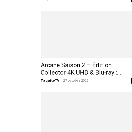
des
éditions
collector,
Arcane Saison 2 – Édition
Collector 4K UHD & Blu-ray :...
steelbook
TaquitoTV
-
27 octobre 2025
spéciales
de