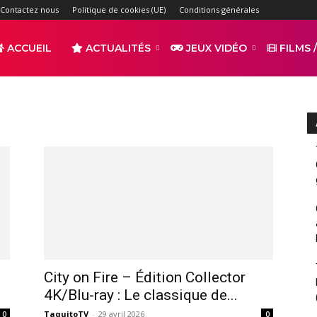
Contactez nous
Politique de cookies (UE)
Conditions générales
ACCUEIL
ACTUALITÉS
JEUX VIDÉO
FILMS /
r
s
City on Fire – Édition Collector
4K/Blu-ray : Le classique de...
TaquitoTV
-
29 avril 2026
0
0