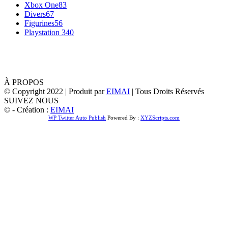
Xbox One
83
Divers
67
Figurines
56
Playstation 3
40
À PROPOS
© Copyright 2022 | Produit par
EIMAI
| Tous Droits Réservés
SUIVEZ NOUS
© - Création :
EIMAI
WP Twitter Auto Publish
Powered By :
XYZScripts.com