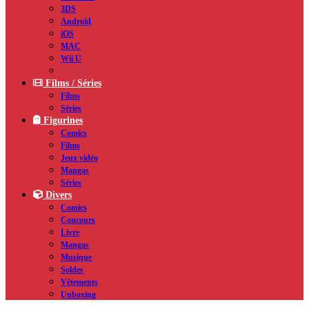
3DS
Androïd
iOS
MAC
Wii U
PSVITA
Films / Séries
Films
Séries
Figurines
Comics
Films
Jeux vidéo
Mangas
Séries
Divers
Comics
Concours
Livre
Mangas
Musique
Soldes
Vêtements
Unboxing