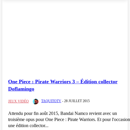
PSVITA
One Piece : Pirate Warriors 3 – Édition collector
3DS
Doflamingo
Androïd
Gameboy
TAQUITOTV
-
28 JUILLET 2015
JEUX VIDÉO
iOS
MAC
Attendu pour fin août 2015, Bandai Namco revient avec un
Nintendo Switch
troisième opus pour One Piece : Pirate Warriors. Et pour l'occasion
Nintendo Switch 2
une édition collector...
Nintendo Switch OLED