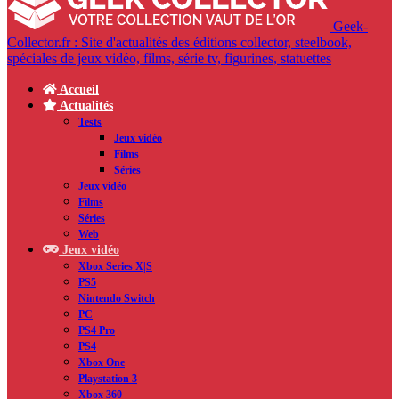
Geek-
Collector.fr : Site d'actualités des éditions collector, steelbook,
spéciales de jeux vidéo, films, série tv, figurines, statuettes
Accueil
Actualités
Tests
Jeux vidéo
Films
Séries
Jeux vidéo
Films
Séries
Web
Jeux vidéo
Xbox Series X|S
PS5
Nintendo Switch
PC
PS4 Pro
PS4
Xbox One
Playstation 3
Xbox 360