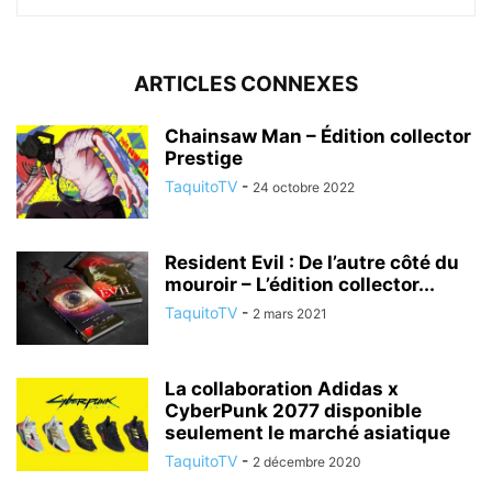
ARTICLES CONNEXES
Chainsaw Man – Édition collector
Prestige
TaquitoTV
-
24 octobre 2022
Resident Evil : De l’autre côté du
mouroir – L’édition collector...
TaquitoTV
-
2 mars 2021
La collaboration Adidas x
CyberPunk 2077 disponible
seulement le marché asiatique
TaquitoTV
-
2 décembre 2020