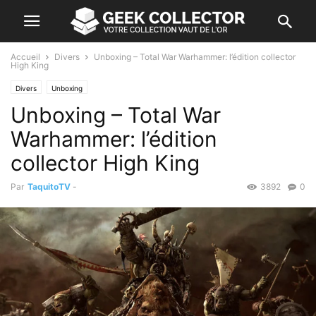
Accueil
Divers
Unboxing – Total War Warhammer: l’édition collector
High King
Divers
Unboxing
Unboxing – Total War
Warhammer: l’édition
collector High King
Par
TaquitoTV
-
3892
0