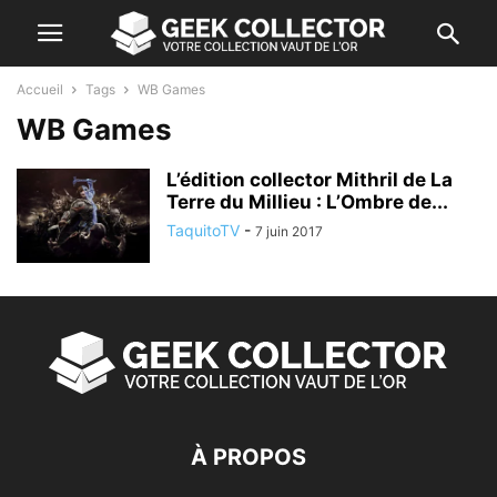
Accueil
Tags
WB Games
WB Games
L’édition collector Mithril de La
Terre du Millieu : L’Ombre de...
TaquitoTV
-
7 juin 2017
À PROPOS