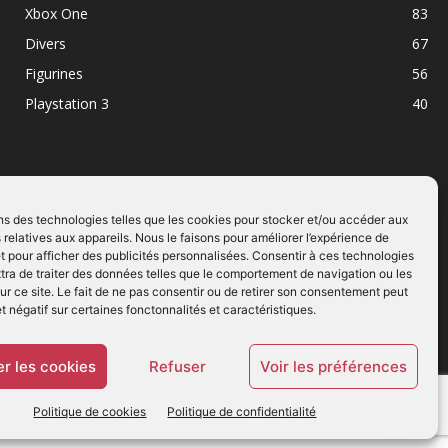
Xbox One
83
Divers
67
Figurines
56
Playstation 3
40
ns des technologies telles que les cookies pour stocker et/ou accéder aux
 relatives aux appareils. Nous le faisons pour améliorer l’expérience de
SUIVEZ NOUS
t pour afficher des publicités personnalisées. Consentir à ces technologies
ra de traiter des données telles que le comportement de navigation ou les
ur ce site. Le fait de ne pas consentir ou de retirer son consentement peut
et négatif sur certaines fonctonnalités et caractéristiques.
r les cookies
Refuser
Voir les préférences
Politique de cookies
Politique de confidentialité