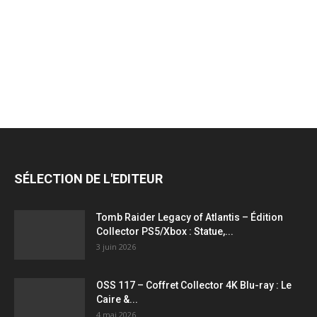
jeux
vidéo,
films,
SÉLECTION DE L'EDITEUR
série
Tomb Raider Legacy of Atlantis – Édition
Collector PS5/Xbox : Statue,...
3 juin 2026
tv,
OSS 117 – Coffret Collector 4K Blu-ray : Le
Caire &...
4 mai 2026