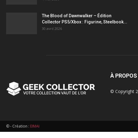
figurines,
The Blood of Dawnwalker – Édition
Collector PS5/Xbox : Figurine, Steelbook...
statuettes
30 avril 2026
À PROPOS
© Copyright 2
© - Création :
EIMAI