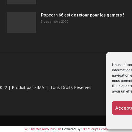
Popcorn 66 est de retour pour les gamers !
3 décembre 2020
Nous utiliso
informations
navigation e
nous permett
ID uniques s
022 | Produit par
EIMAI
| Tous Droits Réservés
avoir un eff
Accepte
WP Twitter Auto Publish
Powered By :
XYZScripts.com