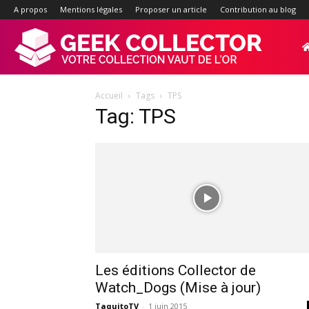
A propos
Mentions légales
Proposer un article
Contribution au blog
Geek-
Accueil
Tags
TPS
Collector.f
Tag: TPS
:
Site
d'actualité
Les éditions Collector de
Watch_Dogs (Mise à jour)
TaquitoTV
-
1 juin 2015