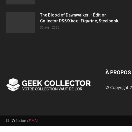
figurines,
The Blood of Dawnwalker – Édition
Collector PS5/Xbox : Figurine, Steelbook...
statuettes
30 avril 2026
À PROPOS
© Copyright 2
© - Création :
EIMAI