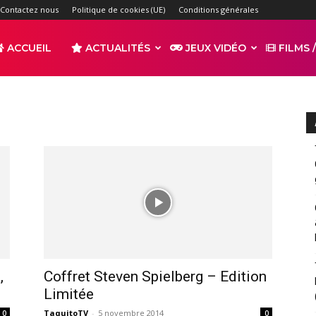
Contactez nous
Politique de cookies (UE)
Conditions générales
ACCUEIL
ACTUALITÉS
JEUX VIDÉO
FILMS /
r
s
,
Coffret Steven Spielberg – Edition
Limitée
TaquitoTV
-
5 novembre 2014
0
0