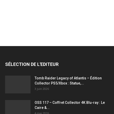
jeux
vidéo,
films,
SÉLECTION DE L'EDITEUR
série
Tomb Raider Legacy of Atlantis – Édition
Collector PS5/Xbox : Statue,...
3 juin 2026
tv,
OSS 117 – Coffret Collector 4K Blu-ray : Le
Caire &...
4 mai 2026