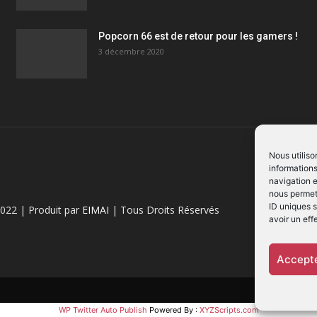
Popcorn 66 est de retour pour les gamers !
3 décembre 2020
Nous utiliso
informations
navigation e
nous permett
ID uniques s
022 | Produit par
EIMAI
| Tous Droits Réservés
avoir un eff
Accepte
WP Twitter Auto Publish
Powered By :
XYZScripts.com