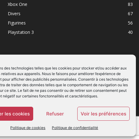
Xbox One
83
Divers
67
Figurines
56
Playstation 3
40
ns des technologies telles que les cookies pour stocker et/ou accéder aux
 relatives aux appareils. Nous le faisons pour améliorer l’expérience de
SUIVEZ NOUS
t pour afficher des publicités personnalisées. Consentir à ces technologies
ra de traiter des données telles que le comportement de navigation ou les
ur ce site. Le fait de ne pas consentir ou de retirer son consentement peut
et négatif sur certaines fonctonnalités et caractéristiques.
r les cookies
Refuser
Voir les préférences
Politique de cookies
Politique de confidentialité