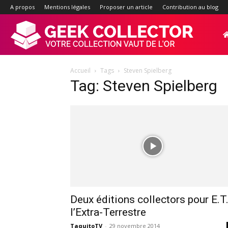
A propos
Mentions légales
Proposer un article
Contribution au blog
Geek-
Accueil
Tags
Steven Spielberg
Collector.f
Tag: Steven Spielberg
:
Site
d'actualité
Deux éditions collectors pour E.T.
l’Extra-Terrestre
TaquitoTV
-
29 novembre 2014