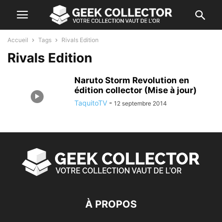
Accueil
Tags
Rivals Edition
Rivals Edition
Naruto Storm Revolution en
édition collector (Mise à jour)
TaquitoTV
-
12 septembre 2014
À PROPOS