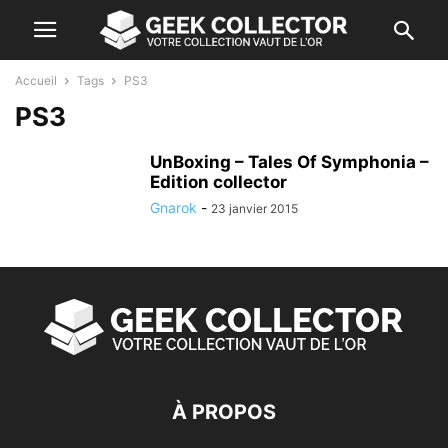
Accueil
Tags
PS3
PS3
UnBoxing – Tales Of Symphonia –
Edition collector
Gnarok
-
23 janvier 2015
À PROPOS