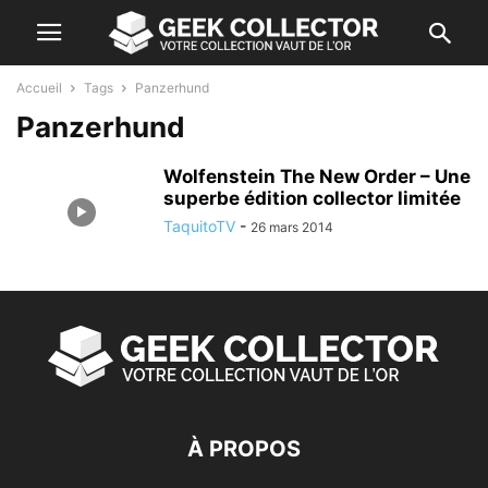
Accueil
Tags
Panzerhund
Panzerhund
Wolfenstein The New Order – Une
superbe édition collector limitée
TaquitoTV
-
26 mars 2014
À PROPOS