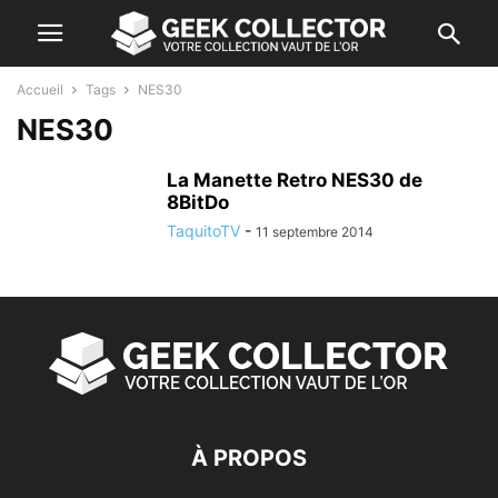
Accueil
Tags
NES30
NES30
La Manette Retro NES30 de
8BitDo
TaquitoTV
-
11 septembre 2014
À PROPOS