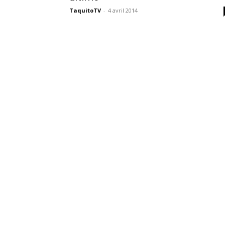
des
TaquitoTV
-
4 avril 2014
éditions
collector,
steelbook
spéciales
de