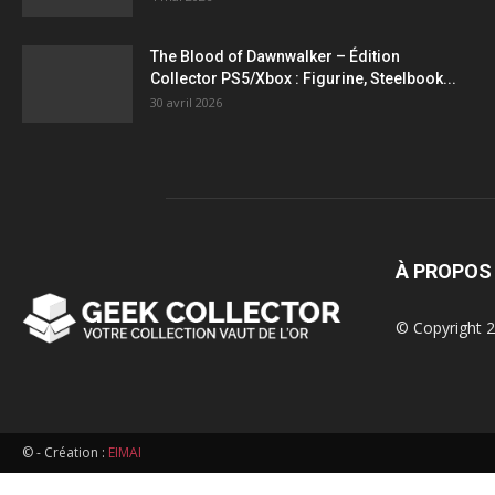
figurines,
The Blood of Dawnwalker – Édition
Collector PS5/Xbox : Figurine, Steelbook...
statuettes
30 avril 2026
À PROPOS
© Copyright 2
© - Création :
EIMAI