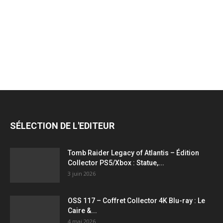
jeux
vidéo,
films,
SÉLECTION DE L'EDITEUR
série
Tomb Raider Legacy of Atlantis – Édition
Collector PS5/Xbox : Statue,...
3 juin 2026
tv,
OSS 117 – Coffret Collector 4K Blu-ray : Le
Caire &...
4 mai 2026