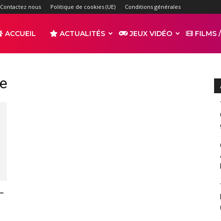
Contactez nous
Politique de cookies (UE)
Conditions générales
ACCUEIL
ACTUALITÉS
JEUX VIDÉO
FILMS /
r
ge
s
–