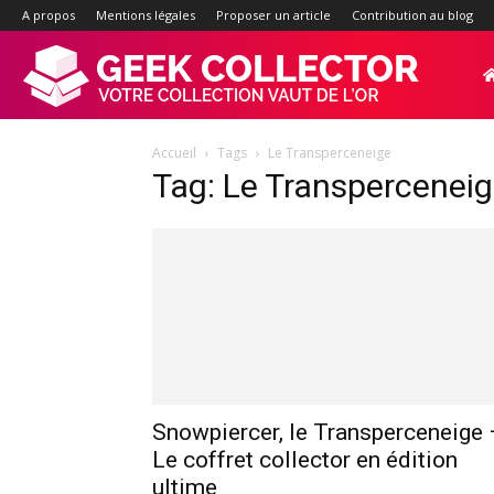
A propos
Mentions légales
Proposer un article
Contribution au blog
Geek-
Accueil
Tags
Le Transperceneige
Collector.f
Tag: Le Transpercenei
:
Site
d'actualité
Snowpiercer, le Transperceneige 
Le coffret collector en édition
ultime