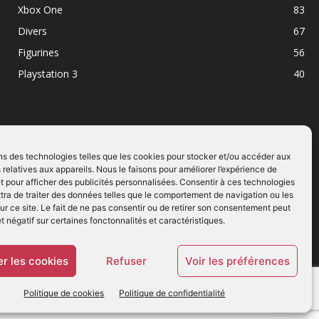
Xbox One
83
Divers
67
Figurines
56
Playstation 3
40
ns des technologies telles que les cookies pour stocker et/ou accéder aux
 relatives aux appareils. Nous le faisons pour améliorer l’expérience de
SUIVEZ NOUS
t pour afficher des publicités personnalisées. Consentir à ces technologies
ra de traiter des données telles que le comportement de navigation ou les
ur ce site. Le fait de ne pas consentir ou de retirer son consentement peut
et négatif sur certaines fonctonnalités et caractéristiques.
r les cookies
Refuser
Voir les préférences
Politique de cookies
Politique de confidentialité