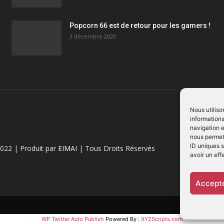
Popcorn 66 est de retour pour les gamers !
3 décembre 2020
Nous utiliso
informations
navigation e
nous permett
ID uniques s
022 | Produit par
EIMAI
| Tous Droits Réservés
avoir un eff
Accepte
WP Twitter Auto Publish
Powered By :
XYZScripts.com