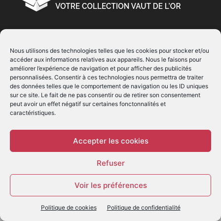
À PROPOS
Nous utilisons des technologies telles que les cookies pour stocker et/ou
accéder aux informations relatives aux appareils. Nous le faisons pour
© Copyright 2022 | Produit par
EIMAI
| Tous Droits
améliorer l’expérience de navigation et pour afficher des publicités
Réservés
personnalisées. Consentir à ces technologies nous permettra de traiter
des données telles que le comportement de navigation ou les ID uniques
sur ce site. Le fait de ne pas consentir ou de retirer son consentement
SUIVEZ NOUS
peut avoir un effet négatif sur certaines fonctonnalités et
caractéristiques.
Accepter les cookies
Refuser
© - Création :
EIMAI
Voir les préférences
WP Twitter Auto Publish
Powered By :
XYZScripts.com
Politique de cookies
Politique de confidentialité