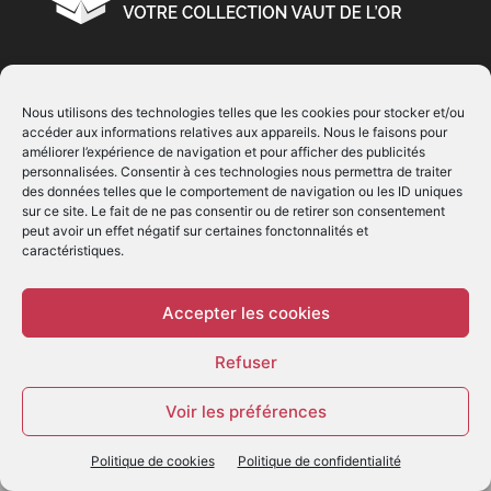
À PROPOS
Nous utilisons des technologies telles que les cookies pour stocker et/ou
accéder aux informations relatives aux appareils. Nous le faisons pour
© Copyright 2022 | Produit par
EIMAI
| Tous Droits
améliorer l’expérience de navigation et pour afficher des publicités
Réservés
personnalisées. Consentir à ces technologies nous permettra de traiter
des données telles que le comportement de navigation ou les ID uniques
sur ce site. Le fait de ne pas consentir ou de retirer son consentement
SUIVEZ NOUS
peut avoir un effet négatif sur certaines fonctonnalités et
caractéristiques.
Accepter les cookies
Refuser
© - Création :
EIMAI
Voir les préférences
WP Twitter Auto Publish
Powered By :
XYZScripts.com
Politique de cookies
Politique de confidentialité