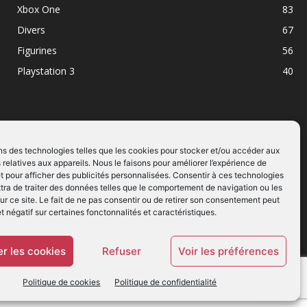
Xbox One
83
Divers
67
Figurines
56
Playstation 3
40
ns des technologies telles que les cookies pour stocker et/ou accéder aux
 relatives aux appareils. Nous le faisons pour améliorer l’expérience de
SUIVEZ NOUS
t pour afficher des publicités personnalisées. Consentir à ces technologies
ra de traiter des données telles que le comportement de navigation ou les
ur ce site. Le fait de ne pas consentir ou de retirer son consentement peut
et négatif sur certaines fonctonnalités et caractéristiques.
r les cookies
Refuser
Voir les préférences
Politique de cookies
Politique de confidentialité