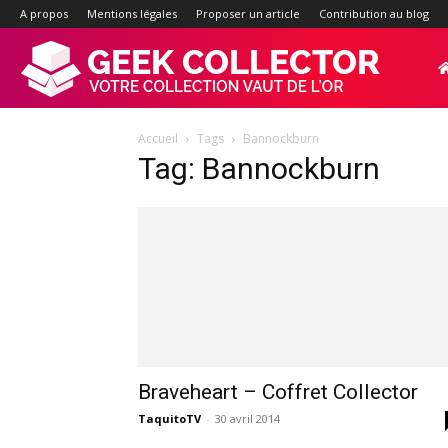
A propos
Mentions légales
Proposer un article
Contribution au blog
Geek-
Accueil
Tags
Bannockburn
Collector.f
Tag: Bannockburn
:
Site
d'actualité
Braveheart – Coffret Collector
TaquitoTV
-
30 avril 2014