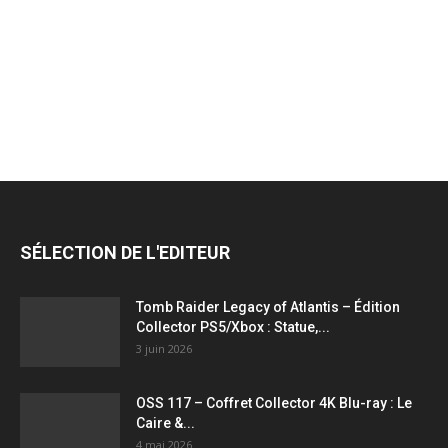
jeux
vidéo,
films,
SÉLECTION DE L'EDITEUR
série
Tomb Raider Legacy of Atlantis – Édition
Collector PS5/Xbox : Statue,...
3 juin 2026
tv,
OSS 117 – Coffret Collector 4K Blu-ray : Le
Caire &...
4 mai 2026