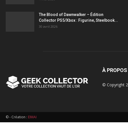
figurines,
The Blood of Dawnwalker – Édition
Collector PS5/Xbox : Figurine, Steelbook...
statuettes
30 avril 2026
À PROPOS
© Copyright 2
© - Création :
EIMAI