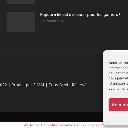
Popcorn 66 est de retour pour les gamers !
3 décembre 2020
Nous utiliso
informations
navigation e
nous permett
ID uniques s
022 | Produit par
EIMAI
| Tous Droits Réservés
avoir un eff
Accepte
WP Twitter Auto Publish
Powered By :
XYZScripts.com