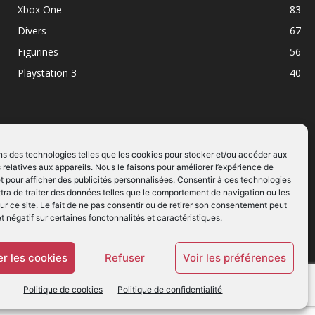
Xbox One
83
Divers
67
Figurines
56
Playstation 3
40
ns des technologies telles que les cookies pour stocker et/ou accéder aux
 relatives aux appareils. Nous le faisons pour améliorer l’expérience de
SUIVEZ NOUS
t pour afficher des publicités personnalisées. Consentir à ces technologies
ra de traiter des données telles que le comportement de navigation ou les
ur ce site. Le fait de ne pas consentir ou de retirer son consentement peut
et négatif sur certaines fonctonnalités et caractéristiques.
r les cookies
Refuser
Voir les préférences
Politique de cookies
Politique de confidentialité