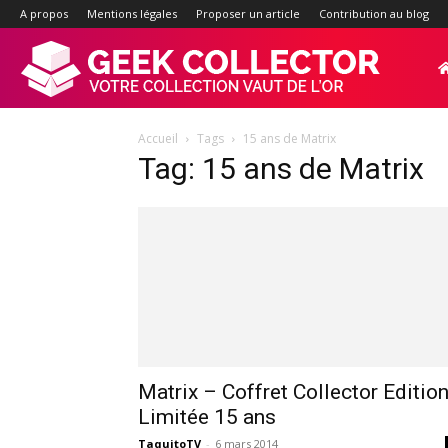
A propos
Mentions légales
Proposer un article
Contribution au blog
Geek-
Accueil
Tags
15 ans de Matrix
Collector.f
Tag: 15 ans de Matrix
:
Site
d'actualité
Matrix – Coffret Collector Editio
Limitée 15 ans
TaquitoTV
-
6 mars 2014