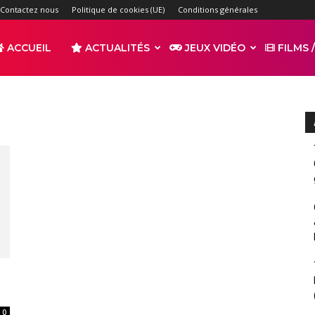
Contactez nous
Politique de cookies (UE)
Conditions générales
ACCUEIL
ACTUALITÉS
JEUX VIDÉO
FILMS /
r
s
n
0