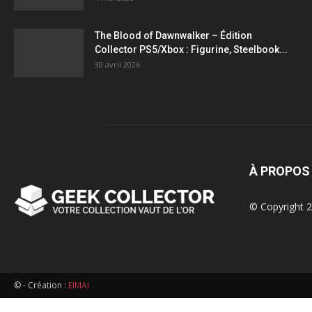
figurines,
The Blood of Dawnwalker – Édition
Collector PS5/Xbox : Figurine, Steelbook...
statuettes
30 avril 2026
À PROPOS
© Copyright 2
© - Création :
EIMAI