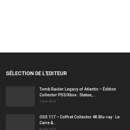
jeux
vidéo,
films,
SÉLECTION DE L'EDITEUR
série
Tomb Raider Legacy of Atlantis – Édition
Collector PS5/Xbox : Statue,...
3 juin 2026
tv,
OSS 117 – Coffret Collector 4K Blu-ray : Le
Caire &...
4 mai 2026