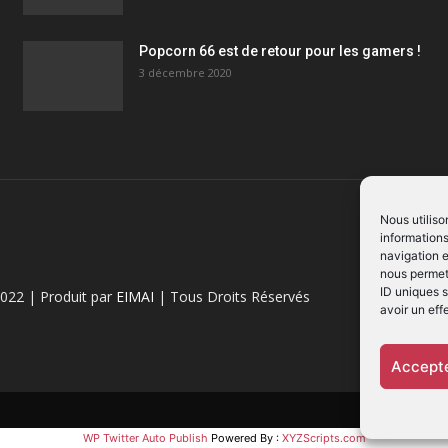
Popcorn 66 est de retour pour les gamers !
3 décembre 2020
Nous utiliso
informations
navigation e
nous permett
ID uniques s
022 | Produit par
EIMAI
| Tous Droits Réservés
avoir un eff
Accepte
WP Twitter Auto Publish
Powered By :
XYZScripts.com