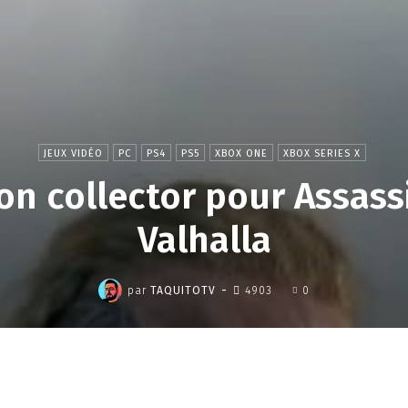
JEUX VIDÉO
PC
PS4
PS5
XBOX ONE
XBOX SERIES X
on collector pour Assass
Valhalla
,
-
par
TAQUITOTV
4903
0
Partager