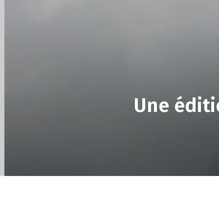
des
éditions
collector,
Une éditi
steelbook
spéciales
de