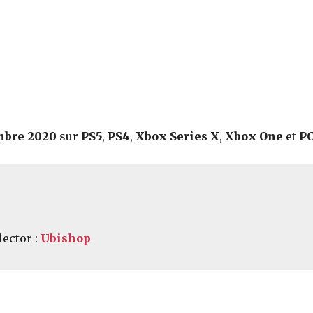
mbre 2020
sur
PS5
,
PS4
,
Xbox Series X
,
Xbox One
et
P
lector :
Ubishop
Partager