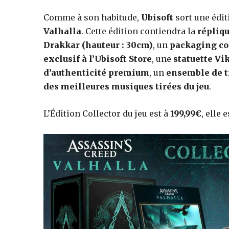
Comme à son habitude,
Ubisoft
sort une édi
jeux
Valhalla
. Cette édition contiendra la
répliq
Drakkar (hauteur : 30cm)
, un
packaging col
exclusif à l’Ubisoft Store
, une
statuette Vi
vidéo,
d’authenticité premium
, un
ensemble de t
des meilleures musiques tirées du jeu
.
films,
L’Édition Collector du jeu est à
199,99€
, elle 
série
tv,