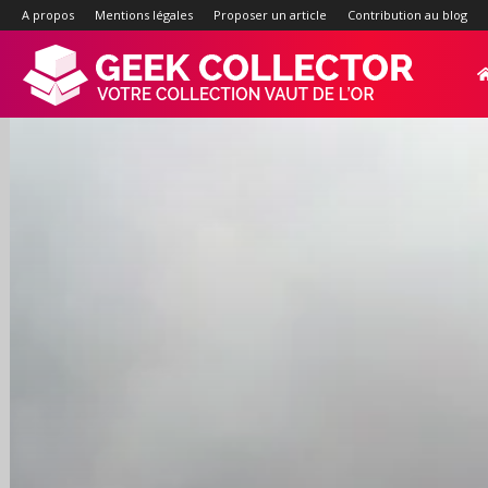
A propos
Mentions légales
Proposer un article
Contribution au blog
Geek-
Collector.f
:
Site
d'actualité