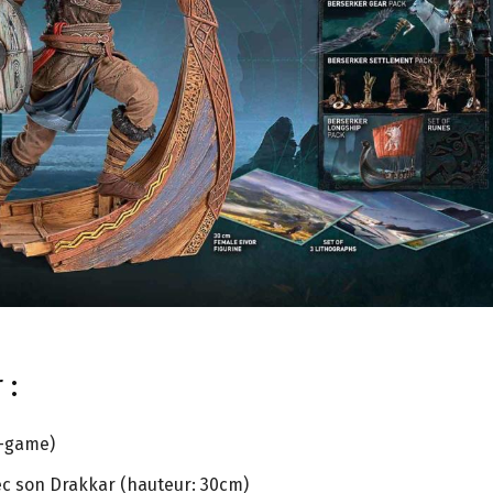
 :
n-game)
vec son Drakkar (hauteur: 30cm)