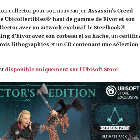
tion collector pour son nouveau jeu
Assassin’s Creed
ue Ubicollectibles® haut de gamme de Eivor et son
lector avec un artwork exclusif
, le
Steelbook®
king d’Eivor avec son corbeau et sa hache
, un
certific
rois lithographies
et un
CD contenant une sélection
est
disponible uniquement sur l’Ubisoft Store
.