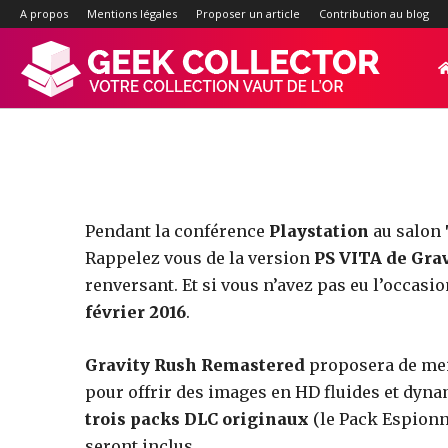
Gravity Ru
A propos
Mentions légales
Proposer un article
Contribution au blog
Geek-
Collector.f
:
Pendant la conférence
Playstation
au salon
Rappelez vous de la version
PS VITA de Gra
renversant. Et si vous n’avez pas eu l’occasio
Site
février 2016
.
Gravity Rush Remastered
proposera de meil
d'actualité
pour offrir des images en HD fluides et dyn
trois packs DLC originaux
(le Pack Espionn
seront inclus.