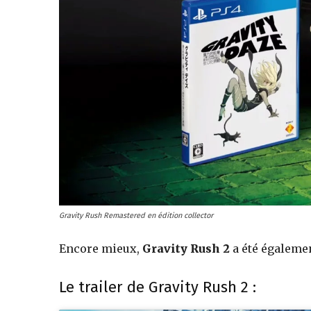
jeux
vidéo,
films,
série
Gravity Rush Remastered en édition collector
Encore mieux,
Gravity Rush 2
a été égalemen
tv,
Le trailer de Gravity Rush 2 :