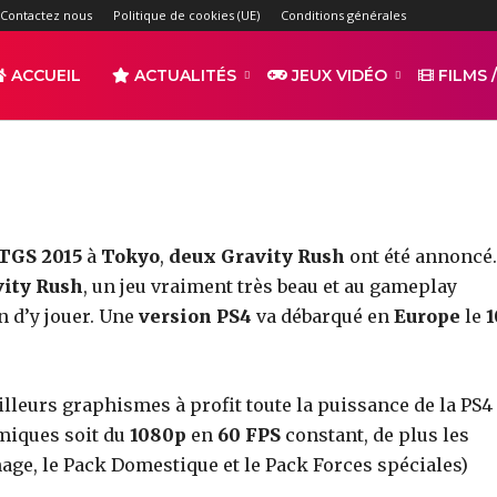
sh Remastered en éditio
Contactez nous
Politique de cookies (UE)
Conditions générales
-
ACCUEIL
ACTUALITÉS
JEUX VIDÉO
FILMS /
par
TAQUITOTV
2754
0
r
Partager
TGS 2015
à
Tokyo
,
deux Gravity Rush
ont été annoncé.
vity Rush
, un jeu vraiment très beau et au gameplay
n d’y jouer. Une
version PS4
va débarqué en
Europe
le
1
leurs graphismes à profit toute la puissance de la PS4
s
amiques soit du
1080p
en
60 FPS
constant, de plus les
age, le Pack Domestique et le Pack Forces spéciales)