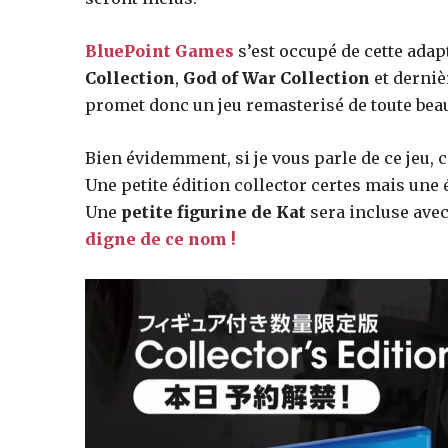
des
BluePoint Games
s’est occupé de cette adap
Collection
,
God of War Collection
et derni
éditions
promet donc un jeu remasterisé de toute beau
Bien évidemment, si je vous parle de ce jeu, 
collector,
Une petite édition collector certes mais une
Une
petite figurine de Kat
sera incluse ave
digne de ce nom !
steelbook
spéciales
de