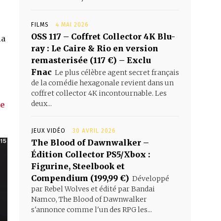
FILMS
4 MAI 2026
OSS 117 – Coffret Collector 4K Blu-
la
ray : Le Caire & Rio en version
remasterisée (117 €) – Exclu
Fnac
Le plus célèbre agent secret français
de la comédie hexagonale revient dans un
coffret collector 4K incontournable. Les
deux...
te
JEUX VIDÉO
30 AVRIL 2026
The Blood of Dawnwalker –
Édition Collector PS5/Xbox :
Figurine, Steelbook et
Compendium (199,99 €)
Développé
par Rebel Wolves et édité par Bandai
Namco, The Blood of Dawnwalker
s'annonce comme l'un des RPG les...