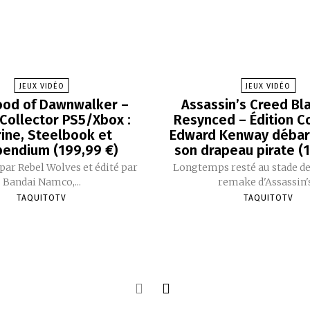
JEUX VIDÉO
JEUX VIDÉO
ood of Dawnwalker –
Assassin’s Creed Bla
 Collector PS5/Xbox :
Resynced – Édition Co
rine, Steelbook et
Edward Kenway débar
endium (199,99 €)
son drapeau pirate (
ar Rebel Wolves et édité par
Longtemps resté au stade de
Bandai Namco,...
remake d'Assassin's.
TAQUITOTV
TAQUITOTV