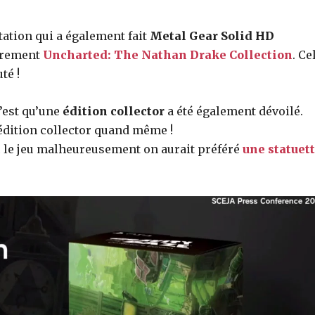
tation qui a également fait
Metal Gear Solid HD
èrement
Uncharted: The Nathan Drake Collection
. Ce
té !
c’est qu’une
édition collector
a été également dévoilé.
 édition collector quand même !
c le jeu malheureusement on aurait préféré
une statuet
,