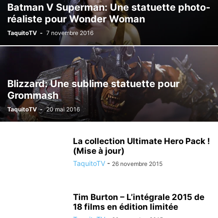
Batman V Superman: Une statuette photo-
réaliste pour Wonder Woman
TaquitoTV
-
7 novembre 2016
Blizzard: Une sublime statuette pour
Grommash
TaquitoTV
-
20 mai 2016
La collection Ultimate Hero Pack !
(Mise à jour)
TaquitoTV
-
26 novembre 2015
Tim Burton – L’intégrale 2015 de
18 films en édition limitée