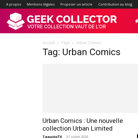
A propos
Mentions légales
Proposer un article
Contribution au blog
Geek-
Accueil
Tags
Urban Comics
Collector.f
Tag: Urban Comics
:
Site
d'actualité
Urban Comics : Une nouvelle
collection Urban Limited
TaquitoTV
-
31 juillet 2020