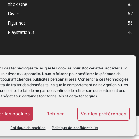
Xbox One
83
Divers
67
Figurines
56
Playstation 3
40
ns des technologies telles que les cookies pour stocker et/ou accéder aux
 relatives aux appareils. Nous le faisons pour améliorer l’expérience de
SUIVEZ NOUS
t pour afficher des publicités personnalisées. Consentir à ces technologies
ra de traiter des données telles que le comportement de navigation ou les
ur ce site. Le fait de ne pas consentir ou de retirer son consentement peut
et négatif sur certaines fonctonnalités et caractéristiques.
r les cookies
Refuser
Voir les préférences
Politique de cookies
Politique de confidentialité