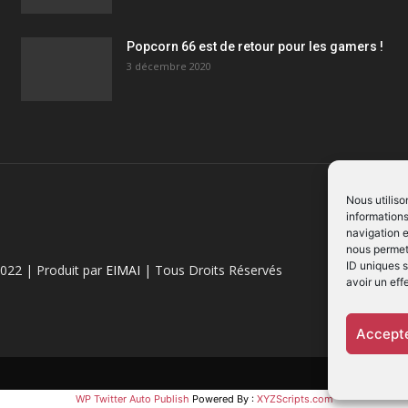
Popcorn 66 est de retour pour les gamers !
3 décembre 2020
Nous utiliso
informations
navigation e
nous permett
ID uniques s
022 | Produit par
EIMAI
| Tous Droits Réservés
avoir un eff
Accepte
WP Twitter Auto Publish
Powered By :
XYZScripts.com