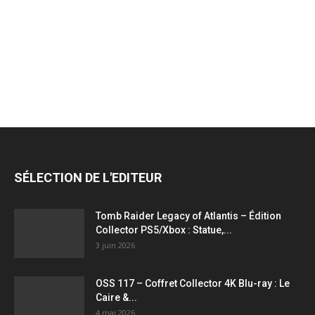
jeux
vidéo,
films,
SÉLECTION DE L'EDITEUR
série
Tomb Raider Legacy of Atlantis – Édition
Collector PS5/Xbox : Statue,...
3 juin 2026
tv,
OSS 117 – Coffret Collector 4K Blu-ray : Le
Caire &...
4 mai 2026