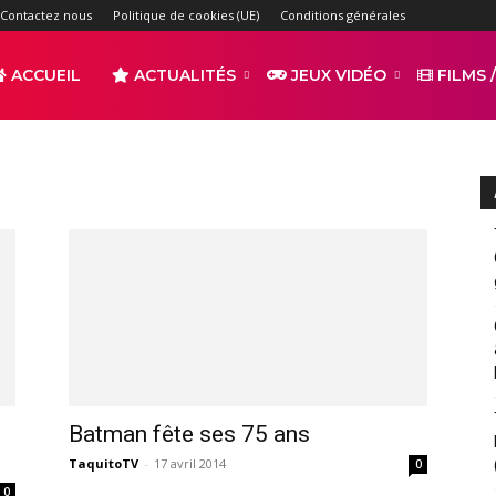
Contactez nous
Politique de cookies (UE)
Conditions générales
ACCUEIL
ACTUALITÉS
JEUX VIDÉO
FILMS /
r
s
Batman fête ses 75 ans
TaquitoTV
-
17 avril 2014
0
0