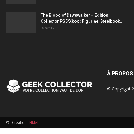
figurines,
The Blood of Dawnwalker – Édition
Collector PS5/Xbox : Figurine, Steelbook...
statuettes
30 avril 2026
À PROPOS
© Copyright 2
© - Création :
EIMAI