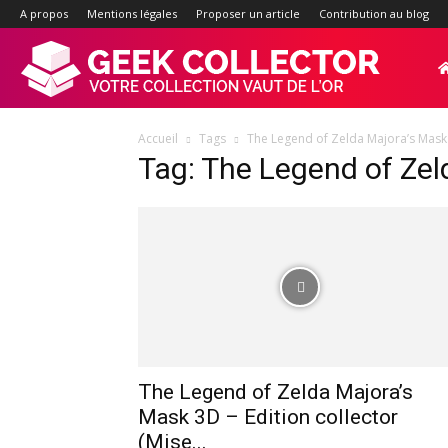
A propos
Mentions légales
Proposer un article
Contribution au blog
Geek-
Accueil
Tags
The Legend of Zelda Majora’s Mask
Collector.f
Tag: The Legend of Zel
:
Site
d'actualité
The Legend of Zelda Majora’s
Mask 3D – Edition collector
(Mise...