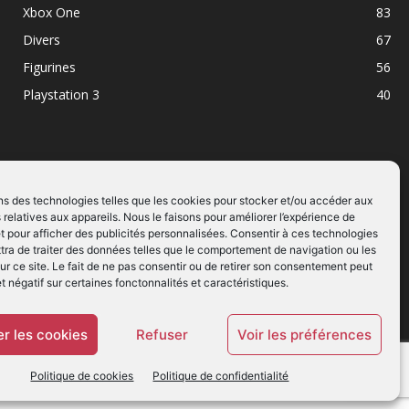
Xbox One
83
Divers
67
Figurines
56
Playstation 3
40
ns des technologies telles que les cookies pour stocker et/ou accéder aux
 relatives aux appareils. Nous le faisons pour améliorer l’expérience de
SUIVEZ NOUS
t pour afficher des publicités personnalisées. Consentir à ces technologies
ra de traiter des données telles que le comportement de navigation ou les
ur ce site. Le fait de ne pas consentir ou de retirer son consentement peut
et négatif sur certaines fonctonnalités et caractéristiques.
r les cookies
Refuser
Voir les préférences
Politique de cookies
Politique de confidentialité