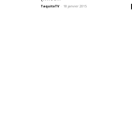
des
TaquitoTV
-
18 janvier 2015
éditions
collector,
steelbook
spéciales
de