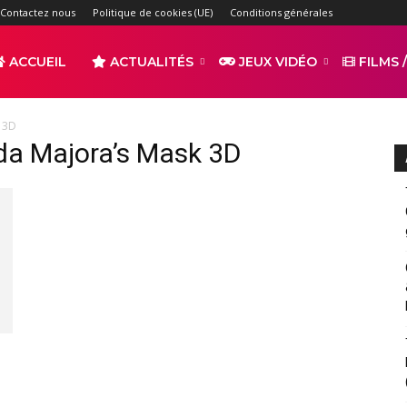
Contactez nous
Politique de cookies (UE)
Conditions générales
ACCUEIL
ACTUALITÉS
JEUX VIDÉO
FILMS /
 3D
r
da Majora’s Mask 3D
s