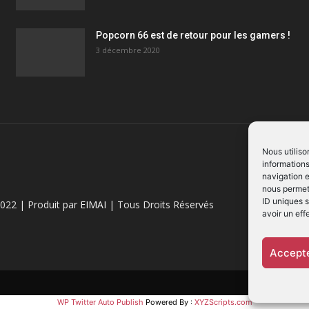
Popcorn 66 est de retour pour les gamers !
3 décembre 2020
Nous utiliso
informations
navigation e
nous permett
ID uniques s
022 | Produit par
EIMAI
| Tous Droits Réservés
avoir un eff
Accepte
WP Twitter Auto Publish
Powered By :
XYZScripts.com