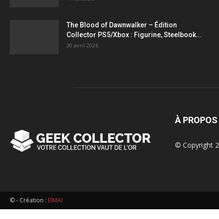
figurines,
The Blood of Dawnwalker – Édition
Collector PS5/Xbox : Figurine, Steelbook...
statuettes
30 avril 2026
À PROPOS
© Copyright 2
© - Création :
EIMAI