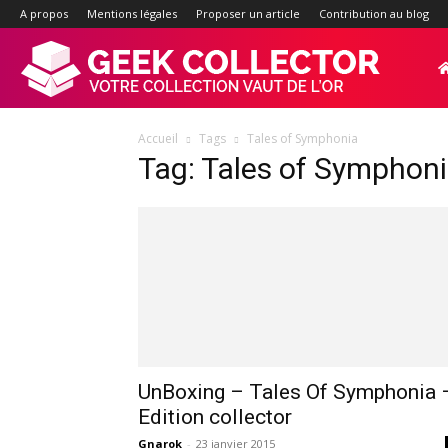
A propos
Mentions légales
Proposer un article
Contribution au blog
Geek-
Accueil
Tags
Tales of Symphonia
Collector.f
Tag: Tales of Symphon
:
Site
d'actualité
UnBoxing – Tales Of Symphonia 
Edition collector
Gnarok
-
23 janvier 2015