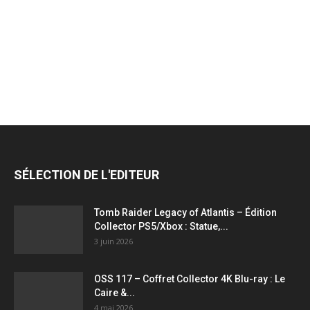
jeux
vidéo,
films,
SÉLECTION DE L'EDITEUR
série
Tomb Raider Legacy of Atlantis – Édition
Collector PS5/Xbox : Statue,...
3 juin 2026
tv,
OSS 117 – Coffret Collector 4K Blu-ray : Le
Caire &...
4 mai 2026