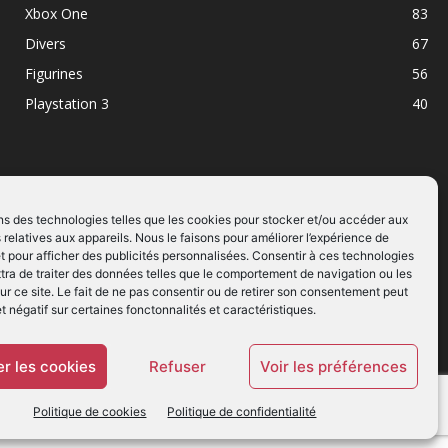
Xbox One
83
Divers
67
Figurines
56
Playstation 3
40
ns des technologies telles que les cookies pour stocker et/ou accéder aux
 relatives aux appareils. Nous le faisons pour améliorer l’expérience de
SUIVEZ NOUS
t pour afficher des publicités personnalisées. Consentir à ces technologies
ra de traiter des données telles que le comportement de navigation ou les
ur ce site. Le fait de ne pas consentir ou de retirer son consentement peut
et négatif sur certaines fonctonnalités et caractéristiques.
r les cookies
Refuser
Voir les préférences
Politique de cookies
Politique de confidentialité