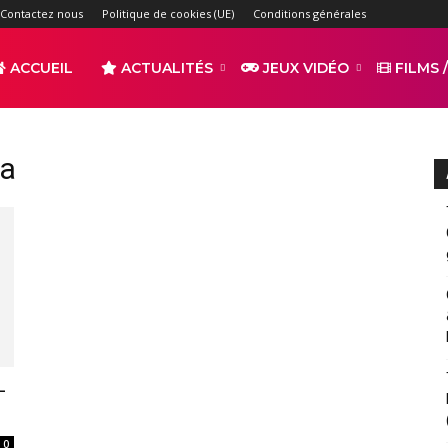
Contactez nous
Politique de cookies (UE)
Conditions générales
ACCUEIL
ACTUALITÉS
JEUX VIDÉO
FILMS /
r
ia
s
–
0