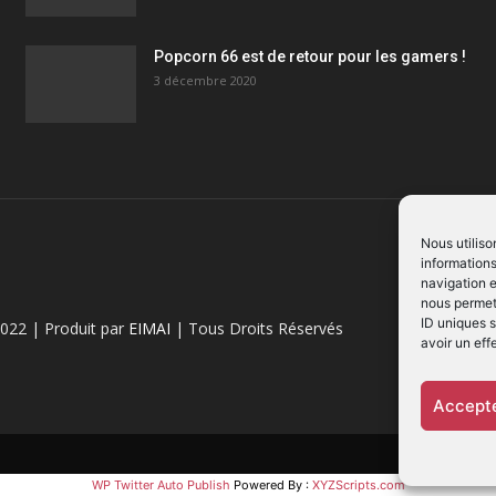
Popcorn 66 est de retour pour les gamers !
3 décembre 2020
Nous utiliso
informations
navigation e
nous permett
ID uniques s
022 | Produit par
EIMAI
| Tous Droits Réservés
avoir un eff
Accepte
WP Twitter Auto Publish
Powered By :
XYZScripts.com