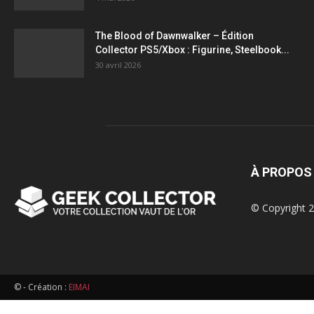
figurines,
The Blood of Dawnwalker – Édition
Collector PS5/Xbox : Figurine, Steelbook...
statuettes
30 avril 2026
À PROPOS
© Copyright 2
© - Création :
EIMAI