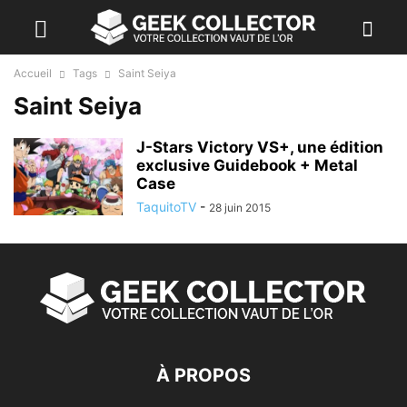
Accueil
Tags
Saint Seiya
Saint Seiya
J-Stars Victory VS+, une édition
exclusive Guidebook + Metal
Case
TaquitoTV
-
28 juin 2015
À PROPOS