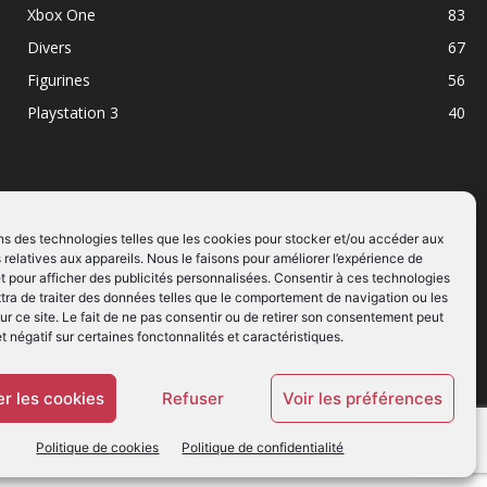
Xbox One
83
Divers
67
Figurines
56
Playstation 3
40
ns des technologies telles que les cookies pour stocker et/ou accéder aux
 relatives aux appareils. Nous le faisons pour améliorer l’expérience de
SUIVEZ NOUS
t pour afficher des publicités personnalisées. Consentir à ces technologies
ra de traiter des données telles que le comportement de navigation ou les
ur ce site. Le fait de ne pas consentir ou de retirer son consentement peut
et négatif sur certaines fonctonnalités et caractéristiques.
r les cookies
Refuser
Voir les préférences
Politique de cookies
Politique de confidentialité