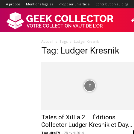
A propos
Mentions légales
Proposer un article
Contribution au blog
Geek-
Accueil
Tags
Ludger Kresnik
Collector.f
Tag: Ludger Kresnik
:
Site
d'actualité
Tales of Xillia 2 – Éditions
Collector Ludger Kresnik et Day...
TaquitoTV
-
28 avril 2014