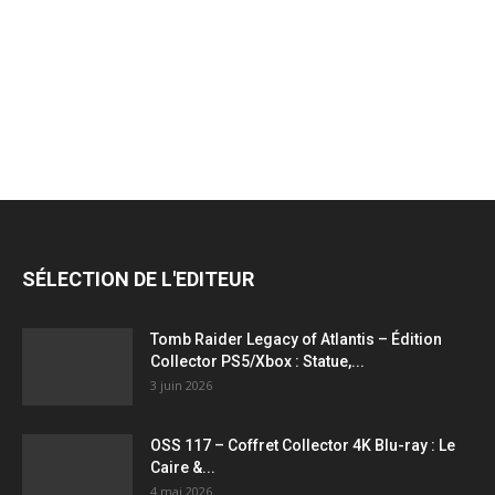
jeux
vidéo,
films,
SÉLECTION DE L'EDITEUR
série
Tomb Raider Legacy of Atlantis – Édition
Collector PS5/Xbox : Statue,...
3 juin 2026
tv,
OSS 117 – Coffret Collector 4K Blu-ray : Le
Caire &...
4 mai 2026