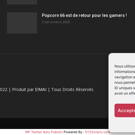
Popcorn 66 est de retour pour les gamers !
3 décembre 2020
Nous utiliso
informations
navigation e
nous permett
ID uniques s
022 | Produit par
EIMAI
| Tous Droits Réservés
avoir un eff
Accepte
WP Twitter Auto Publish
Powered By :
XYZScripts.com