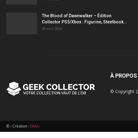
figurines,
The Blood of Dawnwalker – Édition
Collector PS5/Xbox : Figurine, Steelbook...
statuettes
30 avril 2026
À PROPOS
© Copyright 2
© - Création :
EIMAI