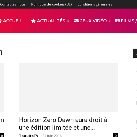
Contactez nous
Politique de cookies (UE)
Conditions générales
ACCUEIL
ACTUALITÉS
JEUX VIDÉO
FILMS /
r
n
s
on
Horizon Zero Dawn aura droit à
une édition limitée et une...
TaquitoTV
-
24 juin 2016
0
0