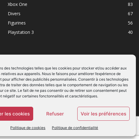
Xbox One
83
Divers
67
Figurines
56
Playstation 3
40
ns des technologies telles que les cookies pour stocker et/ou accéder aux
 relatives aux appareils. Nous le faisons pour améliorer l’expérience de
SUIVEZ NOUS
t pour afficher des publicités personnalisées. Consentir à ces technologies
ra de traiter des données telles que le comportement de navigation ou les
ur ce site. Le fait de ne pas consentir ou de retirer son consentement peut
et négatif sur certaines fonctonnalités et caractéristiques.
r les cookies
Refuser
Voir les préférences
Politique de cookies
Politique de confidentialité