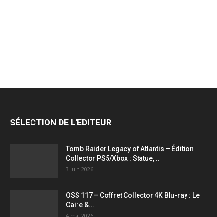
jeux
vidéo,
films,
SÉLECTION DE L'EDITEUR
série
Tomb Raider Legacy of Atlantis – Édition
Collector PS5/Xbox : Statue,...
3 juin 2026
tv,
OSS 117 – Coffret Collector 4K Blu-ray : Le
Caire &...
4 mai 2026