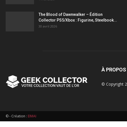
figurines,
The Blood of Dawnwalker – Édition
Collector PS5/Xbox : Figurine, Steelbook...
statuettes
30 avril 2026
À PROPOS
© Copyright 2
© - Création :
EIMAI