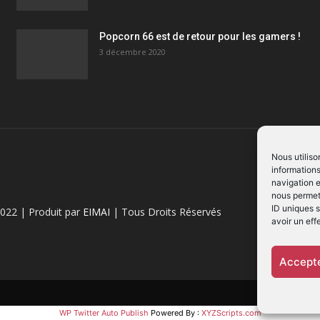
Popcorn 66 est de retour pour les gamers !
3 décembre 2020
Nous utiliso
informations
navigation e
nous permett
ID uniques s
022 | Produit par
EIMAI
| Tous Droits Réservés
avoir un eff
Accepte
WP Twitter Auto Publish
Powered By :
XYZScripts.com