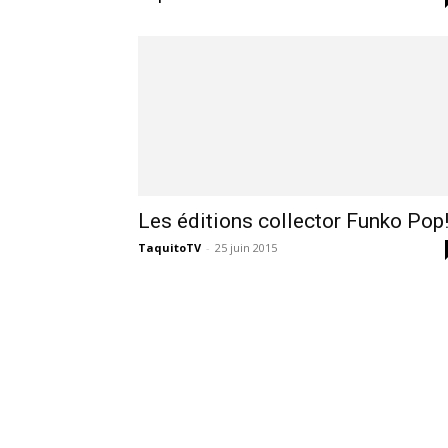
des
éditions
collector,
Les éditions collector Funko Pop
TaquitoTV
-
25 juin 2015
steelbook
spéciales
de