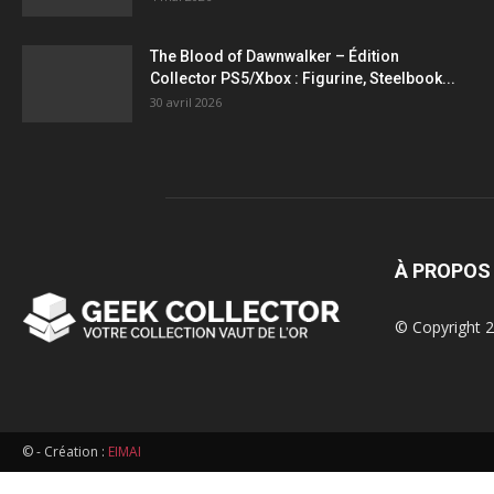
figurines,
The Blood of Dawnwalker – Édition
Collector PS5/Xbox : Figurine, Steelbook...
statuettes
30 avril 2026
À PROPOS
© Copyright 2
© - Création :
EIMAI