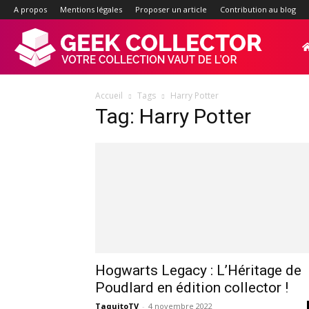
A propos
Mentions légales
Proposer un article
Contribution au blog
Geek-
Accueil
Tags
Harry Potter
Collector.f
Tag: Harry Potter
:
Site
d'actualité
Hogwarts Legacy : L’Héritage de
Poudlard en édition collector !
TaquitoTV
-
4 novembre 2022