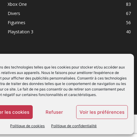
Xbox One
83
Divers
67
Figurines
56
Playstation 3
40
ns des technologies telles que les cookies pour stocker et/ou accéder aux
 relatives aux appareils. Nous le faisons pour améliorer l’expérience de
SUIVEZ NOUS
t pour afficher des publicités personnalisées. Consentir à ces technologies
ra de traiter des données telles que le comportement de navigation ou les
ur ce site. Le fait de ne pas consentir ou de retirer son consentement peut
et négatif sur certaines fonctonnalités et caractéristiques.
r les cookies
Refuser
Voir les préférences
Politique de cookies
Politique de confidentialité