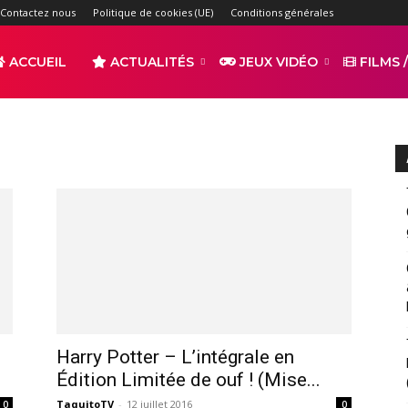
Contactez nous
Politique de cookies (UE)
Conditions générales
ACCUEIL
ACTUALITÉS
JEUX VIDÉO
FILMS /
r
s
Harry Potter – L’intégrale en
Édition Limitée de ouf ! (Mise...
TaquitoTV
-
12 juillet 2016
0
0