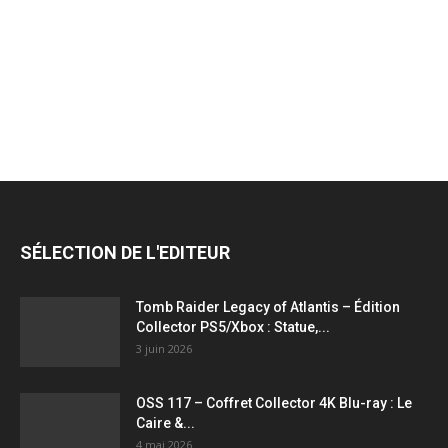
jeux
vidéo,
films,
SÉLECTION DE L'EDITEUR
série
Tomb Raider Legacy of Atlantis – Édition
Collector PS5/Xbox : Statue,...
3 juin 2026
tv,
OSS 117 – Coffret Collector 4K Blu-ray : Le
Caire &...
4 mai 2026