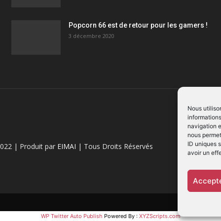
Popcorn 66 est de retour pour les gamers !
3 décembre 2020
Nous utiliso
informations
navigation e
nous permett
ID uniques s
022 | Produit par
EIMAI
| Tous Droits Réservés
avoir un eff
Accepte
WP Twitter Auto Publish
Powered By :
XYZScripts.com