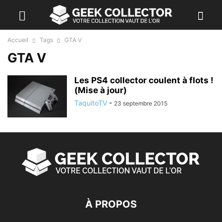
Accueil
Tags
GTA V
GTA V
Les PS4 collector coulent à flots !
(Mise à jour)
TaquitoTV
-
23 septembre 2015
À PROPOS