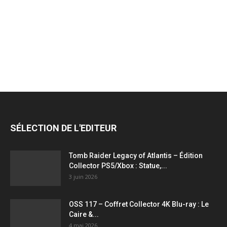
jeux
vidéo,
films,
SÉLECTION DE L'EDITEUR
série
Tomb Raider Legacy of Atlantis – Édition
Collector PS5/Xbox : Statue,...
3 juin 2026
tv,
OSS 117 – Coffret Collector 4K Blu-ray : Le
Caire &...
4 mai 2026