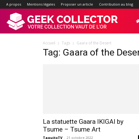
A propos
Mentions légales
Proposer un article
Contribution au blog
Geek-
Accueil
Tags
Gaara of the Desert
Collector.f
Tag: Gaara of the Dese
:
Site
d'actualité
La statuette Gaara IKIGAI by
Tsume – Tsume Art
TaquitoTV
-
21 octobre 2022