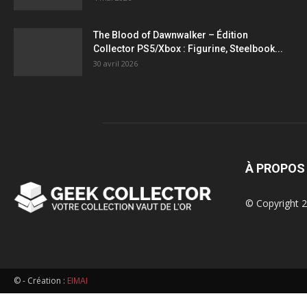
figurines,
The Blood of Dawnwalker – Édition
Collector PS5/Xbox : Figurine, Steelbook...
statuettes
30 avril 2026
À PROPOS
© Copyright 2
© - Création :
EIMAI