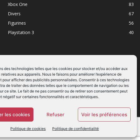
Xbox One
83
Divers
67
Figurines
56
Playstation 3
40
ns des technologies telles que les cookies pour stocker et/ou accéder aux
 relatives aux appareils. Nous le faisons pour améliorer l’expérience de
SUIVEZ NOUS
t pour afficher des publicités personnalisées. Consentir à ces technologies
ra de traiter des données telles que le comportement de navigation ou les
ur ce site. Le fait de ne pas consentir ou de retirer son consentement peut
et négatif sur certaines fonctonnalités et caractéristiques.
r les cookies
Refuser
Voir les préférences
Politique de cookies
Politique de confidentialité