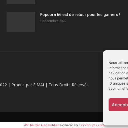
Popcorn 66 est de retour pour les gamers !
3 décembre 2020
Nous utiliso
informations
navigation e
nous permett
ID uniques s
022 | Produit par
EIMAI
| Tous Droits Réservés
avoir un eff
Accepte
WP Twitter Auto Publish
Powered By :
XYZScripts.com